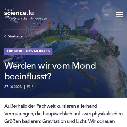
Skip
to
FR
main
content
Startseite
DIE KRAFT DES MONDES
Werden wir vom Mond
beeinflusst?
27.10.2023
|
FNR
Außerhalb der Fachwelt kursieren allerhand
Vermutungen, die
hauptsächlich
auf zwei
physikalischen
Größen basieren: Gravitation und Licht. Wir schauen