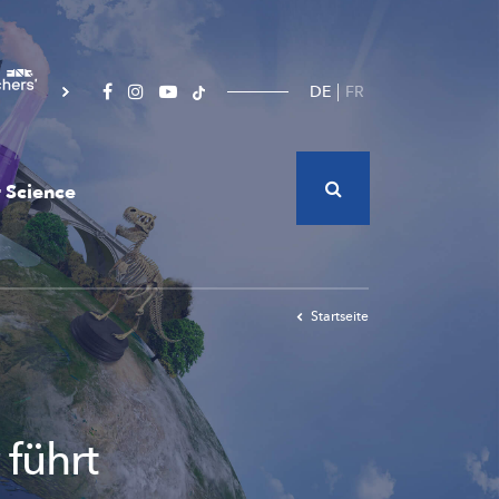
DE
FR
 Science
Startseite
führt