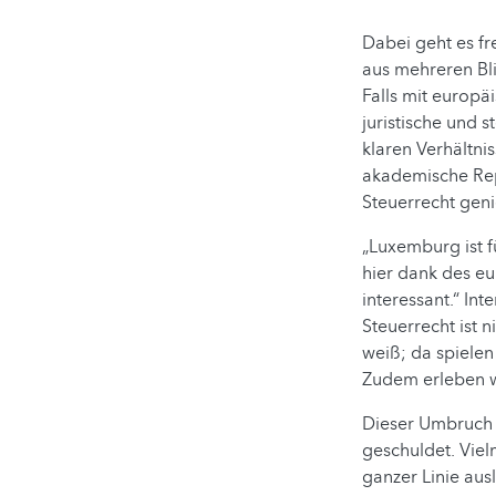
Dabei geht es fr
aus mehreren Bli
Falls mit europ
juristische und s
klaren Verhältni
akademische Repu
Steuerrecht geni
„Luxemburg ist f
hier dank des eu
interessant.“ In
Steuerrecht ist 
weiß; da spielen
Zudem erleben w
Dieser Umbruch 
geschuldet. Viel
ganzer Linie ausl