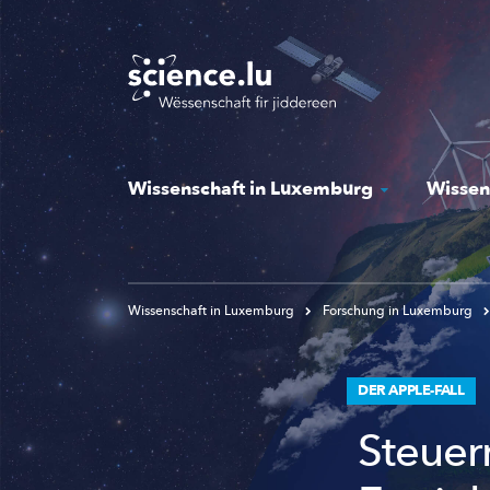
Skip
to
main
content
Wissenschaft in Luxemburg
Wissen
Wissenschaft in Luxemburg
Forschung in Luxemburg
DER APPLE-FALL
Steuer