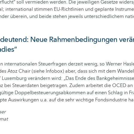
flucht“ soll vermieden werden. Die jeweiligen Gesetze wider
l; international stimmen EU-Richtlinien und geplante Instru
ander überein, und beide stehen jeweils unterschiedlichem na
edeutend: Neue Rahmenbedingungen verä
adies“
 in internationalen Steuerfragen derzeit wenig, so Werner Hasle
des Atoz Chair (siehe Infobox) aber, dass sich mit dem Wande
“ Luxemburg verändern wird: „Das Ende des Bankgeheimnisses
z bei Steuerdaten beigetragen. Zudem arbeitet die OCED an
 gültige Doppelbesteuerungsabkommen auf einen Schlag in Fra
te Auswirkungen u.a. auf die sehr wichtige Fondsindustrie h
ser
umat