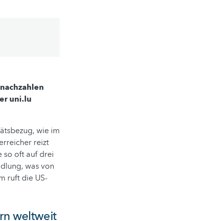
n nachzahlen
r uni.lu
tätsbezug, wie im
rreicher reizt
 so oft auf drei
ndlung, was von
m ruft die US-
rn weltweit