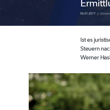
Ermitt
06.01.2017
|
Univer
Ist es juris
Steuern nac
Werner Hasl