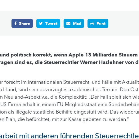
Share
Tweet
Mail
Print
ch und politisch korrekt, wenn Apple 13 Milliarden Steuer
agen sind es, die Steuerrechtler Werner Haslehner von de
 forscht im internationalen Steuerrecht, und Fälle mit Aktuali
Irland, sind sein bevorzugtes akademisches Terrain. Den Öste
Neuland-Aspekt v.a. die Komplexität: „Der Fall spielt sich wie
 US-Firma erhält in einem EU-Mitgliedsstaat eine Sonderbeha
n als illegale staatliche Beihilfe eingestuft wird. Das wiederu
n Plan, die befürchtet, mit zur Kasse gebeten zu werden.“
beit mit anderen führenden Steuerrechtle