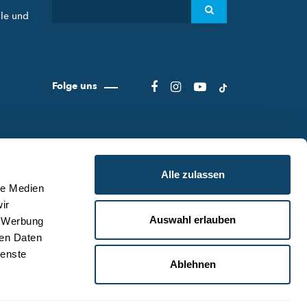
ule und
Folge uns
Alle zulassen
le Medien
ir
Auswahl erlauben
, Werbung
ER SCIENCE.LU
NUTZUNGSBEDINGUNGEN
ren Daten
S SCIENCE.LU-TEAM
DATENSCHUTZLINIEN
ienste
Ablehnen
NTAKT
COOKIE RICHTLINIEN