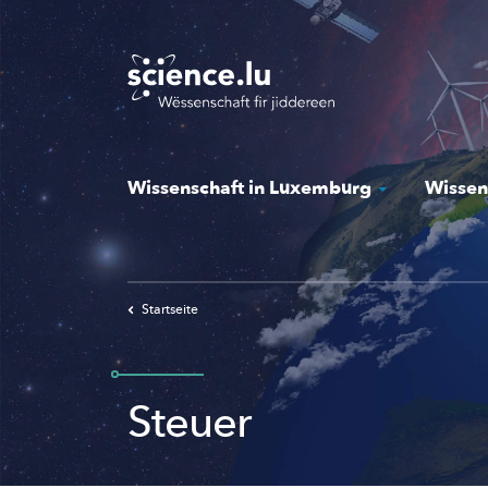
Skip
to
main
content
Wissenschaft in Luxemburg
Wissen
Startseite
Steuer