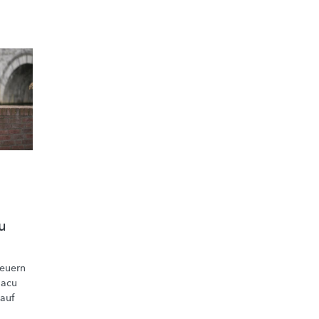
u
teuern
lacu
auf