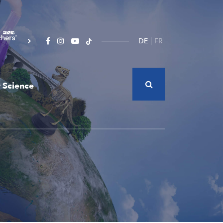
DE
FR
 Science