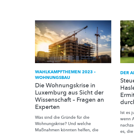
WAHLKAMPFTHEMEN
2023 –
DER A
WOHNUNGSBAU
Steu
Die Wohnungskrise in
Hasl
Luxemburg aus Sicht der
Ermi
Wissenschaft – Fragen an
durc
Experten
Ist es 
Was sind die Gründe für die
wenn A
Wohnungskrise?
Und welche
nachza
Maßnahmen könnten helfen, die
es, di