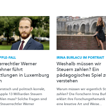
PPLE-FALL
IRINA BURLACU IM PORTRAIT
errechtler Werner
Weshalb müssen wir
ehner führt
Steuern zahlen? Ein
ttlungen in Luxemburg
pädagogisches Spiel z
h
verstehen
juristisch und politisch korrekt,
Warum müssen wir eigentlich S
pple 13 Milliarden Steuern
zahlen? Die Forscherin Irina Bur
hlen muss? Solche Fragen sind
erklärt ihre
Forschungsthematik
e
Steuerrechtler
Werner
eine kreative Art und Weise...