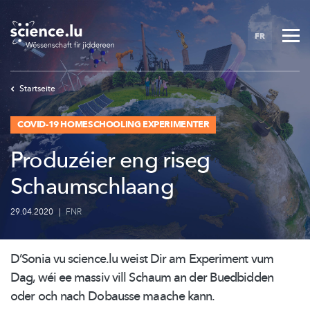
Skip
to
FR
main
content
Startseite
COVID-19 HOMESCHOOLING EXPERIMENTER
Produzéier eng riseg
Schaumschlaang
29.04.2020
|
FNR
D’Sonia vu science.lu weist Dir am Experiment vum
Dag, wéi ee massiv vill Schaum an der Buedbidden
oder och nach Dobausse maache kann.