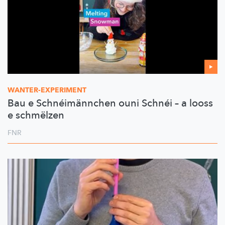
WANTER-EXPERIMENT
Bau e Schnéimännchen ouni Schnéi – a looss
e schmëlzen
FNR