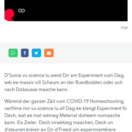
FNR
D’Sonia vu science.lu weist Dir am Experiment vum Dag,
wéi ee massiv vill Schaum an der Buedbidden oder och
nach Dobausse maache kann.
Wärend der ganzer Zäit vum COVID-19 Homeschooling
verfilme mir vu science.lu all Dag ee klengt Experiment fir
Dech, wat ee mat wéineg Material doheem nomaache
kann. Eis Zieler: Dech virwëtzeg maachen, Dech un
d’staunen kréien an Dir d‘Freed um experimentéiere