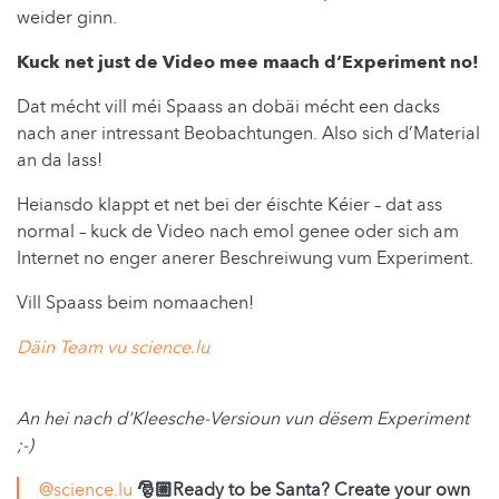
weider ginn.
Kuck net just de Video mee maach d‘Experiment no!
Dat mécht vill méi Spaass an dobäi mécht een dacks
nach aner intressant Beobachtungen. Also sich d’Material
an da lass!
Heiansdo klappt et net bei der éischte Kéier – dat ass
normal – kuck de Video nach emol genee oder sich am
Internet no enger anerer Beschreiwung vum Experiment.
Vill Spaass beim nomaachen!
Däin Team vu science.lu
An hei nach d'Kleesche-Versioun vun dësem Experiment
;-)
@science.lu
🎅🏼Ready to be Santa? Create your own