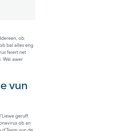
iddereen, ob
ob bal alles eng
us feiert net
h. Wéi awer
ne vun
’Liewe geruff.
onavirus ob an
n d’Team vun de