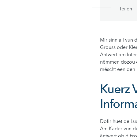
Teilen
Mir sinn all vun
Grouss oder Klen
Äntwert am Inter
nëmmen dozou das
mëscht een den
Kuerz 
Inform
Dofir huet de L
Am Kader vun dë
äntwert ob d Fr