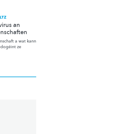
LTZ
irus an
nschaften
nschaft
a wat kann
 dogéint ze