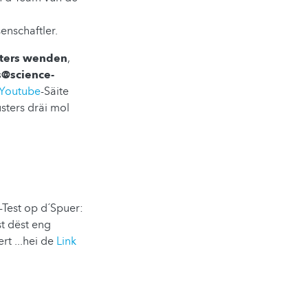
nschaftler.
sters wenden
,
@science-
Youtube
-Säite
sters dräi mol
Test op d´Spuer:
st dëst eng
t ...hei de
Link