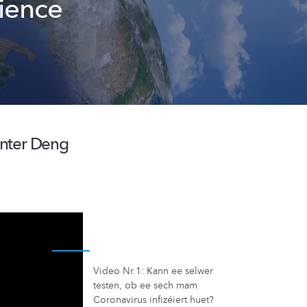
ience
nter Deng
Video Nr.1: Kann ee selwer
testen, ob ee sech mam
Coronavirus infizéiert huet?