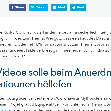
Share
Tweet
Mail
Print
 der SARS-Coronavirus-2-Pandemie betraff a sécherlech huet j
g, vill Froen zum Thema. Wéi gutt, dass een haut des Daachs 
net fënnt, oder net? D‘Informatiounsflut zum Thema Coronavir
s fundéiert Fakte verbreet ginn, mee leider och vill Quatsc
 Ënnerscheed?
Videoe solle beim Anuerd
atiounen hëllefen
uxembourg Science Center elo d‘Coronavirus Mythbusters an d
sem Projet gräift d´Equipe aktuell Noriichten zum Thema Cor
o:
Fake
oder Fakt? Fir der Saach op de Grond ze goe baséiere