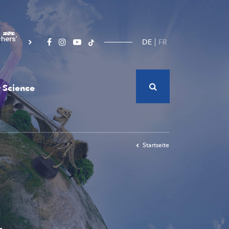
DE
FR
 Science
Startseite
g