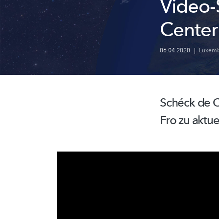
Video-
Center
06.04.2020
|
Luxemb
Schéck de
C
Fro zu aktu