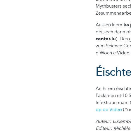
Mythbusters sech
Zesummenaarbech
Ausserdeem
ka 
déi sech dann o
center.lu
). Dës
vum Science Cen
d’Woch e Video 
Éischte
An hirem éischt
Packt een et 10
Infektioun mam 
op de Video
(Yo
Auteur: Luxembo
Editeur: Michèl