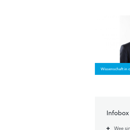
Wissenschaft in d
Infobox
Wee si