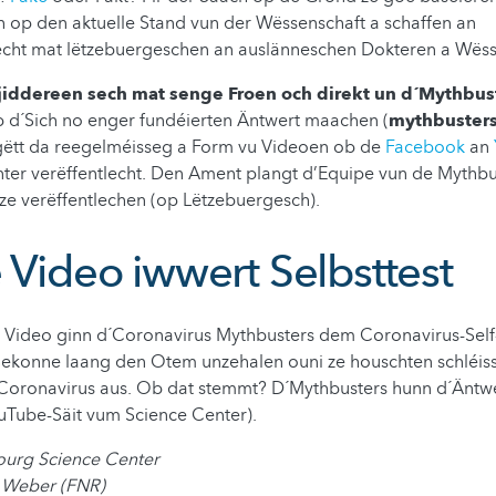
 op den aktuelle Stand vun der Wëssenschaft a schaffen an
t mat lëtzebuergeschen an auslänneschen Dokteren a Wësse
jiddereen sech mat senge Froen och direkt un d´Mythbu
b d´Sich no enger fundéierten Äntwert maachen (
mythbusters
 gëtt da reegelméisseg a Form vu Videoen ob de
Facebook
an
ter verëffentlecht. Den Ament plangt d’Equipe vun de Mythbu
ze verëffentlechen (op Lëtzebuergesch).
 Video iwwert Selbsttest
e Video ginn d´Coronavirus Mythbusters dem Coronavirus-Self-
 Sekonne laang den Otem unzehalen ouni ze
houschten
schléis
Coronavirus aus. Ob dat stemmt? D´Mythbusters hunn d´Äntwer
uTube-Säit vum Science Center).
urg Science Center
e Weber (FNR)