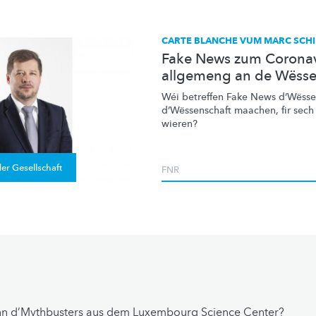
CARTE BLANCHE VUM MARC SCHI
Fake News zum Coronav
allgemeng an de Wësse
Wéi betreffen Fake News
d’Wësse
d’Wëssenschaft
maachen, fir sech
wieren?
er Gesellschaft
FNR
nn d’Mythbusters aus dem Luxembourg Science Center?