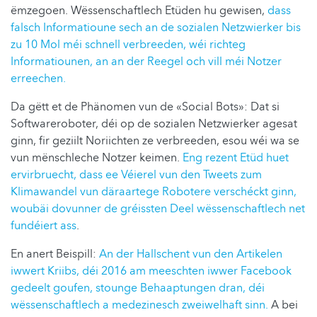
ëmzegoen. Wëssenschaftlech Etüden hu gewisen,
dass
falsch Informatioune sech an de sozialen Netzwierker bis
zu 10 Mol méi schnell verbreeden, wéi richteg
Informatiounen, an an der Reegel och vill méi Notzer
erreechen.
Da gëtt et de Phänomen vun de «Social Bots»: Dat si
Softwareroboter, déi op de sozialen Netzwierker agesat
ginn, fir geziilt Noriichten ze verbreeden, esou wéi wa se
vun mënschleche Notzer keimen.
Eng rezent Etüd huet
ervirbruecht, dass ee Véierel vun den Tweets zum
Klimawandel vun däraartege Robotere verschéckt ginn,
woubäi dovunner de gréissten Deel wëssenschaftlech net
fundéiert ass
.
En anert Beispill:
An der Hallschent vun den Artikelen
iwwert Kriibs, déi 2016 am meeschten iwwer Facebook
gedeelt goufen, stounge Behaaptungen dran, déi
wëssenschaftlech a medezinesch zweiwelhaft sinn.
A bei