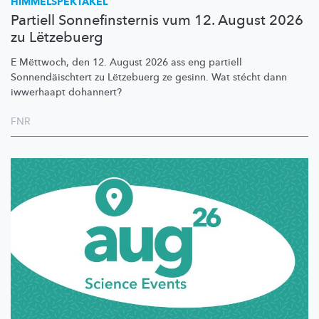
HIMMELSPEKTAKEL
Partiell Sonnefinsternis vum 12. August 2026
zu Lëtzebuerg
E Mëttwoch, den 12. August 2026 ass eng partiell
Sonnendäischtert
zu Lëtzebuerg ze gesinn. Wat stécht dann
iwwerhaapt dohannert?
FNR