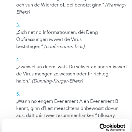
och vun de Wierder of, déi benotzt ginn.“
(Framing-
Effekt)
„Sich net no Informatiounen, déi Deng
Opfaassungen iwwert de Virus
bestätegen.“
(confirmation bias)
„Zweiwel un deem, wats Du selwer an anerer iwwert
de Virus mengen ze wëssen oder fir richteg
halen.“
(Dunning-Kruger-Effekt)
„Wann no engem Evenement A en Evenement B
kënnt, ginn d’Leit meeschtens onbewosst dovun
aus, datt déi zwee zesummenhänken.“ (illusory
causality oder Kausalfehler)