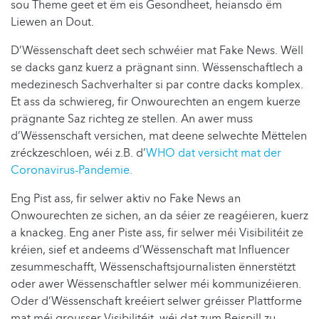
sou Theme geet et ëm eis Gesondheet, heiansdo ëm
Liewen an Dout.
D’Wëssenschaft deet sech schwéier mat Fake News. Wëll
se dacks ganz kuerz a prägnant sinn. Wëssenschaftlech a
medezinesch Sachverhalter si par contre dacks komplex.
Et ass da schwiereg, fir Onwourechten an engem kuerze
prägnante Saz richteg ze stellen. An awer muss
d’Wëssenschaft versichen, mat deene selwechte Mëttelen
zréckzeschloen, wéi z.B. d’
WHO dat versicht mat der
Coronavirus-Pandemie.
Eng Pist ass, fir selwer aktiv no Fake News an
Onwourechten ze sichen, an da séier ze reagéieren, kuerz
a knackeg. Eng aner Piste ass, fir selwer méi Visibilitéit ze
kréien, sief et andeems d’Wëssenschaft mat Influencer
zesummeschafft, Wëssenschaftsjournalisten ënnerstëtzt
oder awer Wëssenschaftler selwer méi kommunizéieren.
Oder d’Wëssenschaft kreéiert selwer gréisser Plattforme
mat méi grousser Visibilitéit, wéi dat zum Beispill zu