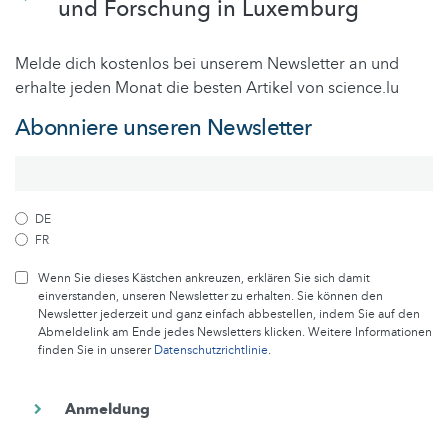
und Forschung in Luxemburg
Melde dich kostenlos bei unserem Newsletter an und
erhalte jeden Monat die besten Artikel von science.lu
Abonniere unseren Newsletter
DE
FR
Wenn Sie dieses Kästchen ankreuzen, erklären Sie sich damit
einverstanden, unseren Newsletter zu erhalten. Sie können den
Newsletter jederzeit und ganz einfach abbestellen, indem Sie auf den
Abmeldelink am Ende jedes Newsletters klicken. Weitere Informationen
finden Sie in unserer
Datenschutzrichtlinie
.