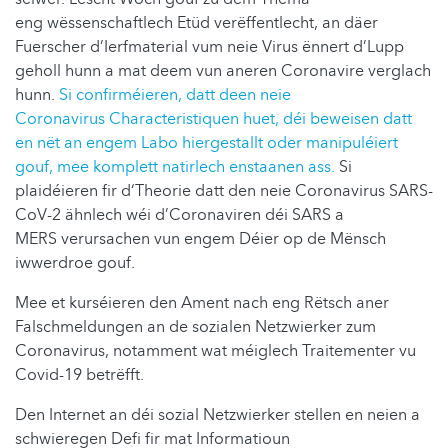
eng wëssenschaftlech Etüd verëffentlecht, an däer
Fuerscher d’Ierfmaterial vum neie Virus ënnert d’Lupp
geholl hunn a mat deem vun aneren Coronavire verglach
hunn.
Si confirméieren, datt deen neie
Coronavirus Characteristiquen huet, déi beweisen datt
en nët an engem Labo hiergestallt oder manipuléiert
gouf, mee komplett natirlech enstaanen ass.
Si
plaidéieren fir d‘Theorie datt den neie Coronavirus SARS-
CoV-2 ähnlech wéi d’Coronaviren déi SARS a
MERS verursachen vun engem Déier op de Mënsch
iwwerdroe gouf.
Mee et kurséieren den Ament nach eng Rëtsch aner
Falschmeldungen an de sozialen Netzwierker zum
Coronavirus, notamment wat méiglech Traitementer vu
Covid-19 betrëfft.
Den Internet an déi sozial Netzwierker stellen en neien a
schwieregen Defi fir mat Informatioun