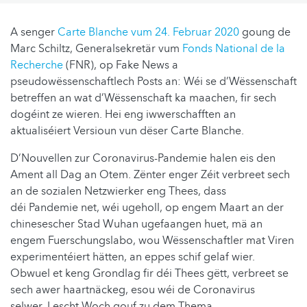
A senger
Carte Blanche vum 24. Februar 2020
goung de
Marc Schiltz, Generalsekretär vum
Fonds National de la
Recherche
(FNR), op Fake News a
pseudowëssenschaftlech Posts an: Wéi se d’Wëssenschaft
betreffen an wat d’Wëssenschaft ka maachen, fir sech
dogéint ze wieren. Hei eng iwwerschafften an
aktualiséiert Versioun vun dëser Carte Blanche.
D’Nouvellen zur Coronavirus-Pandemie halen eis den
Ament all Dag an Otem. Zënter enger Zéit verbreet sech
an de sozialen Netzwierker eng Thees, dass
déi Pandemie net, wéi ugeholl, op engem Maart an der
chinesescher Stad Wuhan ugefaangen huet, mä an
engem Fuerschungslabo, wou Wëssenschaftler mat Viren
experimentéiert hätten, an eppes schif gelaf wier.
Obwuel et keng Grondlag fir déi Thees gëtt, verbreet se
sech awer haartnäckeg, esou wéi de Coronavirus
selwer. Lescht Woch gouf zu dem Thema