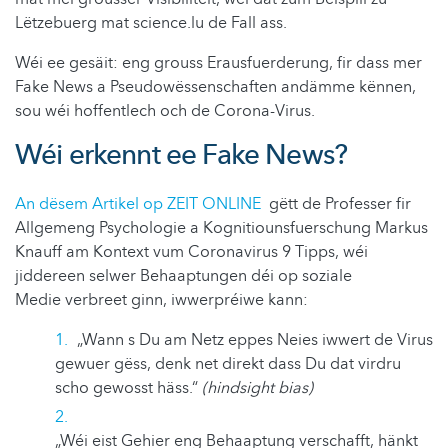
Lëtzebuerg mat science.lu de Fall ass.
Wéi ee gesäit: eng grouss Erausfuerderung, fir dass mer
Fake News a Pseudowëssenschaften andämme kënnen,
sou wéi hoffentlech och de Corona-Virus.
Wéi erkennt ee Fake News?
An dësem Artikel op ZEIT ONLINE
gëtt de Professer fir
Allgemeng Psychologie a Kognitiounsfuerschung Markus
Knauff am Kontext vum Coronavirus 9 Tipps, wéi
jiddereen selwer Behaaptungen déi op soziale
Medie verbreet ginn, iwwerpréiwe kann:
„Wann s Du am Netz eppes Neies iwwert de Virus
gewuer gëss, denk net direkt dass Du dat virdru
scho gewosst häss.“
(hindsight bias)
„Wéi eist Gehier eng Behaaptung verschafft, hänkt