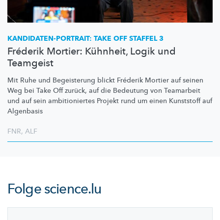
KANDIDATEN-PORTRAIT:
TAKE OFF STAFFEL 3
Fréderik Mortier: Kühnheit, Logik und
Teamgeist
Mit Ruhe und Begeisterung blickt Fréderik Mortier auf seinen
Weg bei Take Off zurück, auf die Bedeutung von Teamarbeit
und auf sein
ambitioniertes
Projekt rund um einen Kunststoff auf
Algenbasis
FNR
,
ALF
Folge
science.lu