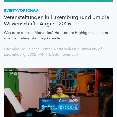
EVENT-VORSCHAU
Veranstaltungen in Luxemburg rund um die
Wissenschaft - August 2026
Was ist in diesem Monat los? Hier unsere Highlights aus dem
science.lu-Veranstaltungskalender.
Luxembourg Science Center
,
Naturpark Our
,
University of
Luxembourg
,
LCSB
,
MNHN
,
Scienteens Lab