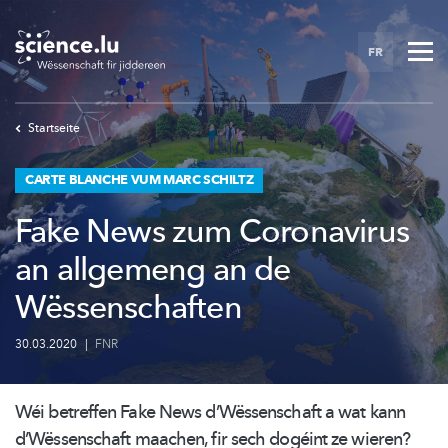
Skip
to
FR
main
content
Startseite
CARTE BLANCHE VUM MARC SCHILTZ
Fake News zum Coronavirus
an allgemeng an de
Wëssenschaften
30.03.2020
|
FNR
Wéi betreffen Fake News
d’Wëssenschaft
a wat kann
d’Wëssenschaft
maachen, fir sech dogéint ze wieren?