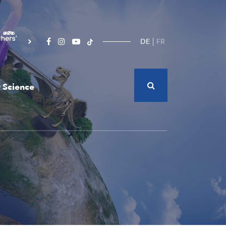
DE
FR
 Science