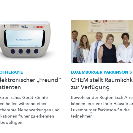
OTHERAPIE
LUXEMBURGER PARKINSON S
elektronischer „Freund“
CHEM stellt Räumlichk
atienten
zur Verfügung
ktronisches
Gerät könnte
Bewohner der Region Esch-Alze
ten helfen während einer
können jetzt vor ihrer Haustür a
therapie
Nebenwirkungen
und
Luxemburger
Parkinson-Studie
kationen
früher zu erkennen
teilnehmen
u
bewältigen.