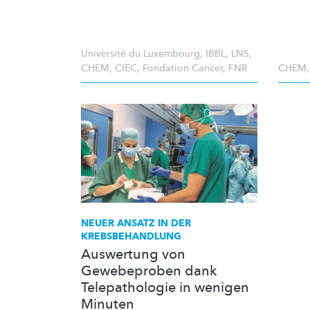
Université du Luxembourg
,
IBBL
,
LNS
,
CHEM
,
CIEC
,
Fondation Cancer
,
FNR
CHEM
NEUER ANSATZ IN DER
KREBSBEHANDLUNG
Auswertung von
Gewebeproben dank
Telepathologie in wenigen
Minuten