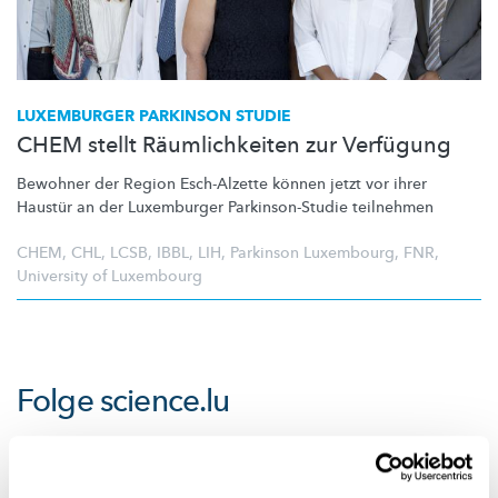
LUXEMBURGER PARKINSON STUDIE
CHEM stellt Räumlichkeiten zur Verfügung
Bewohner der Region Esch-Alzette können jetzt vor ihrer
Haustür an der Luxemburger
Parkinson-Studie
teilnehmen
CHEM
,
CHL
,
LCSB
,
IBBL
,
LIH
,
Parkinson Luxembourg
,
FNR
,
University of Luxembourg
Folge
science.lu
Diese Plugins sind ausgeblendet, weil Sie