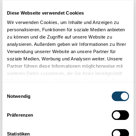
Cookies im Zusammenhang mit sozialen
Netzwerken abgelehnt haben. Um sie zu
Diese Webseite verwendet Cookies
sehen, ändern Sie bitte Ihre Einstellungen.
Wir verwenden Cookies, um Inhalte und Anzeigen zu
personalisieren, Funktionen für soziale Medien anbieten
EINSTELLUNGEN ÄNDERN
zu können und die Zugriffe auf unsere Website zu
analysieren. Außerdem geben wir Informationen zu Ihrer
Verwendung unserer Website an unsere Partner für
soziale Medien, Werbung und Analysen weiter. Unsere
Partner führen diese Informationen möglicherweise mit
weiteren Daten zusammen, die Sie ihnen bereitgestellt
haben oder die sie im Rahmen Ihrer Nutzung der Dienste
Abonniere unseren
gesammelt haben.
Youtube-Kanal
Einwilligungsauswahl
Notwendig
Präferenzen
Folge der Welt der Wissenschaft
und Forschung in Luxemburg
Statistiken