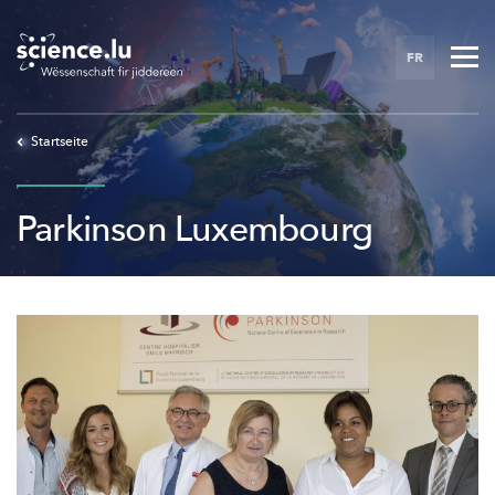
Skip
to
FR
main
content
Startseite
Parkinson Luxembourg