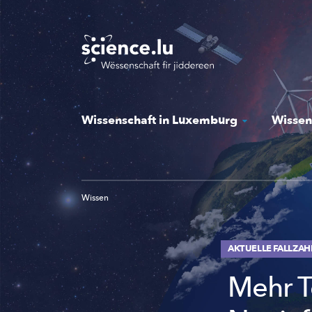
Skip
to
main
content
Wissenschaft in Luxemburg
Wissen
Wissen
AKTUELLE FALLZAH
Mehr T