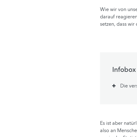
Wie wir von uns
darauf reagieren,
setzen, dass wi
Infobox
Die ve
Es ist aber natür
also an Menschen