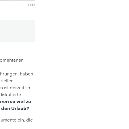
FNR
 momentanen
behrungen, haben
ziellen
 ist derzeit so
iskutierte
ören so viel zu
n den Urlaub?
umente ein, die