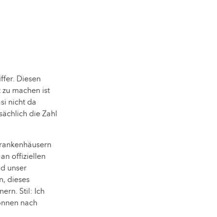
ffer. Diesen
t zu machen ist
si nicht da
sächlich die Zahl
 Krankenhäusern
an offiziellen
nd unser
n, dieses
ern. Stil: Ich
können nach