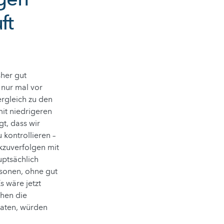
ft
sher gut
 nur mal vor
ergleich zu den
it niedrigeren
gt, dass wir
 kontrollieren –
ckzuverfolgen mit
uptsächlich
sonen, ohne gut
s wäre jetzt
chen die
eraten, würden