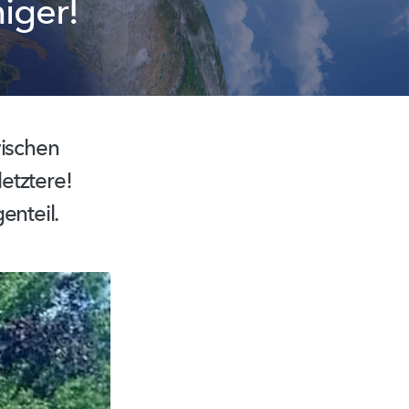
iger!
wischen
letztere!
enteil.