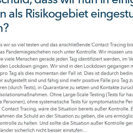
 als Risikogebiet eingestu
n?
 wir so viel testen und das anschließende Contact Tracing bi
t das Pandemiegeschehen noch unter Kontrolle. Wir müssen uns
e viele Menschen gerade jeden Tag identifiziert werden, im V
in den Lockdown gingen. Wir sind in den Lockdown gegangen m
 pro Tag als dies momentan der Fall ist. Dies ist dadurch bedin
aufgestellt sind und fähig sind mehr positive Fälle pro Tag zu
zieren (durch Tests), in Quarantäne zu setzen und Kontakte zurü
Isolationsmaßnahmen. Ohne Large-Scale Testing (Tests für ha
 Personen), ohne systematische Tests für symptomatische Per
 Contact Tracing, wäre die Situation bereits außer Kontrolle. E
ahmen die Schuld an der Situation zu geben, die uns ermögli
Kontrolle zu halten. Und sollte die Situation außer Kontrolle g
änder sicherlich nicht besser einstufen…