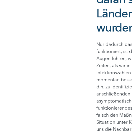
Ländern
wurde
Nur dadurch dass
funktioniert, is
Augen führen, wi
Zeiten, als wir 
Infektionszahlen
momentan besser 
d.h. zu identifi
anschließenden 
asymptomatische
funktionierendes
falsch den Maßn
Situation unter 
uns die Nachbarl