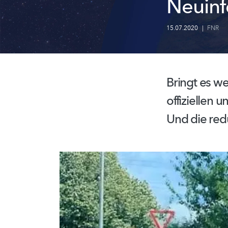
Neuinf
15.07.2020
|
FNR
Bringt es we
offiziellen 
Und die redu