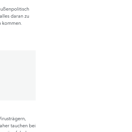
außenpolitisch
 alles daran zu
on kommen.
Virusträgern,
Daher tauchen bei