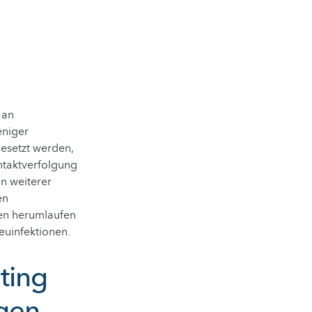
 an
eniger
gesetzt werden,
ntaktverfolgung
on weiterer
en
hen herumlaufen
Neuinfektionen.
sting
igen