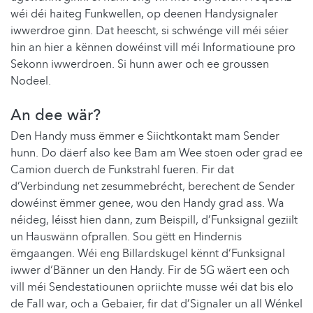
wéi déi haiteg Funkwellen, op deenen Handysignaler
iwwerdroe ginn. Dat heescht, si schwénge vill méi séier
hin an hier a kënnen dowéinst vill méi Informatioune pro
Sekonn iwwerdroen. Si hunn awer och ee groussen
Nodeel.
An dee wär?
Den Handy muss ëmmer e Siichtkontakt mam Sender
hunn. Do däerf also kee Bam am Wee stoen oder grad ee
Camion duerch de Funkstrahl fueren. Fir dat
d’Verbindung net zesummebrécht, berechent de Sender
dowéinst ëmmer genee, wou den Handy grad ass. Wa
néideg, léisst hien dann, zum Beispill, d’Funksignal geziilt
un Hauswänn ofprallen. Sou gëtt en Hindernis
ëmgaangen. Wéi eng Billardskugel kënnt d’Funksignal
iwwer d‘Bänner un den Handy. Fir de 5G wäert een och
vill méi Sendestatiounen opriichte musse wéi dat bis elo
de Fall war, och a Gebaier, fir dat d’Signaler un all Wénkel