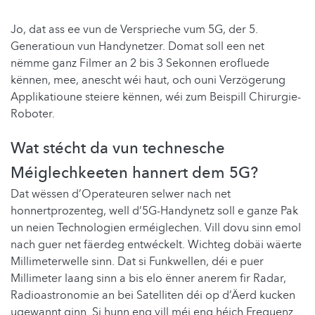
Jo, dat ass ee vun de Versprieche vum 5G, der 5.
Generatioun vun Handynetzer. Domat soll een net
nëmme ganz Filmer an 2 bis 3 Sekonnen erofluede
kënnen, mee, anescht wéi haut, och ouni Verzögerung
Applikatioune steiere kënnen, wéi zum Beispill Chirurgie-
Roboter.
Wat stécht da vun technesche
Méiglechkeeten hannert dem 5G?
Dat wëssen d’Operateuren selwer nach net
honnertprozenteg, well d‘5G-Handynetz soll e ganze Pak
un neien Technologien erméiglechen. Vill dovu sinn emol
nach guer net fäerdeg entwéckelt. Wichteg dobäi wäerte
Millimeterwelle sinn. Dat si Funkwellen, déi e puer
Millimeter laang sinn a bis elo ënner anerem fir Radar,
Radioastronomie an bei Satelliten déi op d’Äerd kucken
ugewannt ginn. Si hunn eng vill méi eng héich Frequenz