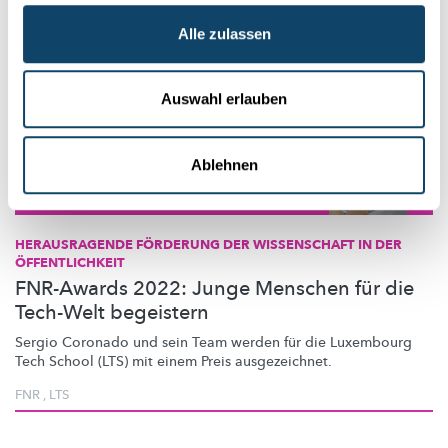
Alle zulassen
Auswahl erlauben
Ablehnen
Wissenschaftsangebote für Schule und Freizeit
HERAUSRAGENDE FÖRDERUNG DER WISSENSCHAFT IN DER
ÖFFENTLICHKEIT
FNR-Awards 2022: Junge Menschen für die
Tech-Welt begeistern
Sergio Coronado und sein Team werden für die Luxembourg
Tech School (LTS) mit einem Preis
ausgezeichnet.
FNR
,
LTS