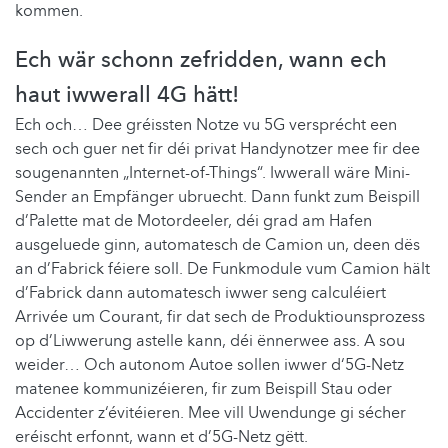
kommen.
Ech wär schonn zefridden, wann ech
haut iwwerall 4G hätt!
Ech och… Dee gréissten Notze vu 5G versprécht een
sech och guer net fir déi privat Handynotzer mee fir dee
sougenannten „Internet-of-Things“. Iwwerall wäre Mini-
Sender an Empfänger ubruecht. Dann funkt zum Beispill
d’Palette mat de Motordeeler, déi grad am Hafen
ausgeluede ginn, automatesch de Camion un, deen dës
an d’Fabrick féiere soll. De Funkmodule vum Camion hält
d’Fabrick dann automatesch iwwer seng calculéiert
Arrivée um Courant, fir dat sech de Produktiounsprozess
op d’Liwwerung astelle kann, déi ënnerwee ass. A sou
weider… Och autonom Autoe sollen iwwer d‘5G-Netz
matenee kommunizéieren, fir zum Beispill Stau oder
Accidenter z‘évitéieren. Mee vill Uwendunge gi sécher
eréischt erfonnt, wann et d’5G-Netz gëtt.