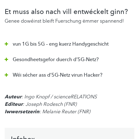
Et muss also nach vill entwéckelt ginn?
Genee dowéinst bleift Fuerschung ëmmer spannend!
vun 1G bis 5G – eng kuerz Handygeschicht
Gesondheetsgefor duerch d‘5G-Netz?
Wéi sécher ass d‘5G-Netz virun Hacker?
Auteur
: Ingo Knopf / scienceRELATIONS
Editeur
: Joseph Rodesch (FNR)
Iwwersetzerin
: Melanie Reuter (FNR)