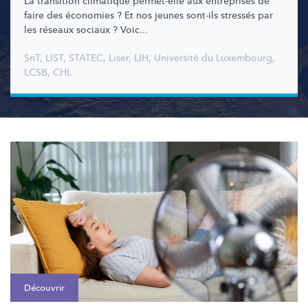
La transition climatique permet-elle aux entreprises de
faire des économies ? Et nos jeunes sont-ils stressés par
les réseaux sociaux ? Voic...
SnT
,
LIST
,
STATEC
,
Liser
,
LIH
,
Université du Luxembourg
,
LCSB
,
CHL
Découvrir