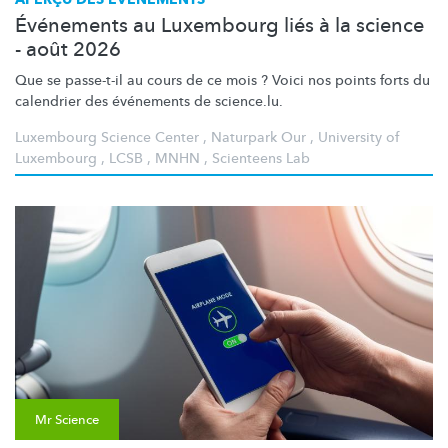
Événements au Luxembourg liés à la science
- août 2026
Que se passe-t-il au cours de ce mois ? Voici nos points forts du
calendrier des événements de science.lu.
Luxembourg Science Center
,
Naturpark Our
,
University of
Luxembourg
,
LCSB
,
MNHN
,
Scienteens Lab
Mr Science