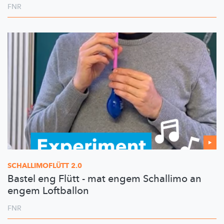
FNR
SCHALLIMOFLÜTT
2.0
Bastel eng Flütt - mat engem Schallimo an
engem Loftballon
FNR