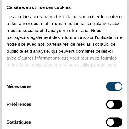
Ce site web utilise des cookies.
Les cookies nous permettent de personnaliser le contenu
et les annonces, d'offrir des fonctionnalités relatives aux
médias sociaux et d'analyser notre trafic. Nous
partageons également des informations sur l'utilisation de
notre site avec nos partenaires de médias sociaux, de
publicité et d'analyse, qui peuvent combiner celles-ci
MESSAGE SECRET
avec d'autres informations que vous leur avez fournies
Fais apparaître un message invisible – grâce
ou qu'ils ont collectées lors de votre utilisation de leurs
au curcuma
services.
Sélection
FNR
Nécessaires
du
consentement
Préférences
Statistiques