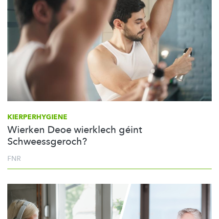
KIERPERHYGIENE
Wierken Deoe wierklech géint
Schweessgeroch?
FNR