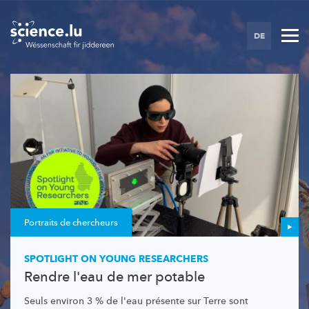
Skip
to
DE
main
content
Portraits de chercheurs
SPOTLIGHT ON YOUNG RESEARCHERS
Rendre l'eau de mer potable
Seuls environ 3 % de l'eau présente sur Terre sont