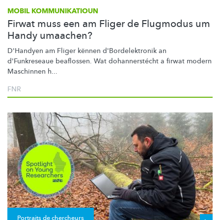
MOBIL KOMMUNIKATIOUN
Firwat muss een am Fliger de Flugmodus um
Handy umaachen?
D'Handyen am Fliger kënnen
d'Bordelektronik
an
d'Funkreseaue beaflossen. Wat
dohannerstécht
a firwat modern
Maschinnen h...
FNR
Portraits de chercheurs