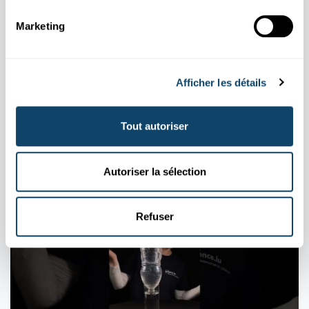
Marketing
Afficher les détails
OUSCHTER-CHALLENGE
Wéi kritt een e gekachten Ee an eng Fläsch -
Tout autoriser
an och erëm eraus?
FNR
Autoriser la sélection
Refuser