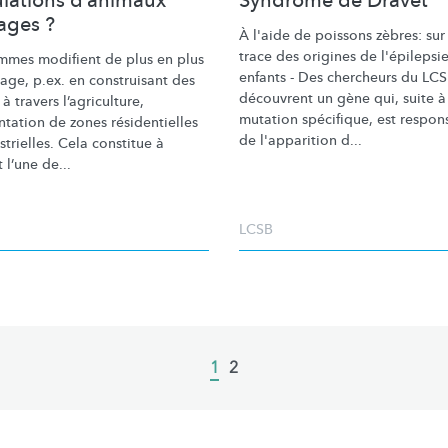
lations d’animaux
Syndrome de Dravet
ages ?
À l'aide de poissons zèbres: sur
trace des origines de l'épilepsi
mmes modifient de plus en plus
enfants - Des chercheurs du LC
age, p.ex. en construisant des
découvrent un gène qui, suite à
 à travers
l’agriculture,
mutation spécifique, est respon
ntation
de zones
résidentielles
de l'apparition d...
strielles.
Cela constitue à
 l’une de...
LCSB
Current
1
Page
2
page