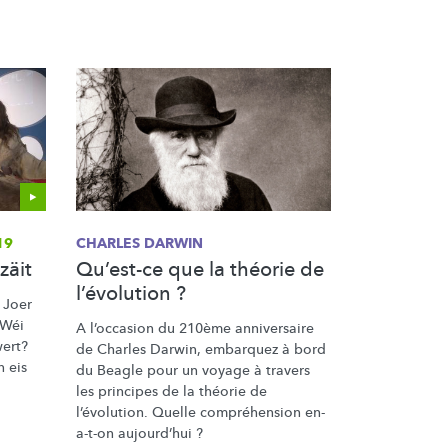
19
CHARLES DARWIN
zäit
Qu’est-ce que la théorie de
l’évolution ?
 Joer
 Wéi
A l’occasion du 210ème anniversaire
wert?
de Charles Darwin, embarquez à bord
 eis
du Beagle pour un voyage à travers
les principes de la théorie de
l’évolution.
Quelle
compréhension
en-
a-t-on aujourd’hui ?