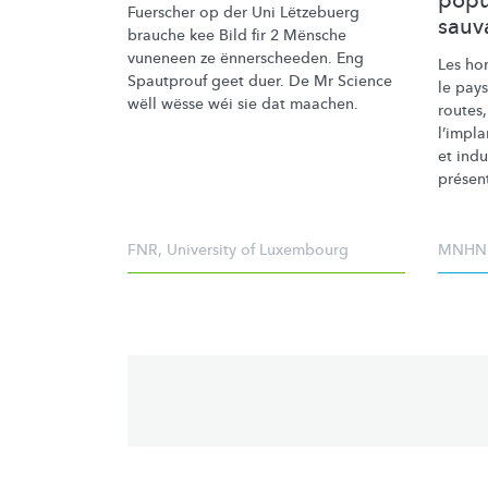
popu
Fuerscher op der Uni Lëtzebuerg
sauv
brauche kee Bild fir 2 Mënsche
vuneneen ze
ënnerscheeden.
Eng
Les ho
Spautprouf geet duer. De Mr Science
le pays
wëll wësse wéi sie dat maachen.
routes,
l’impla
et
indu
présent
FNR
,
University of Luxembourg
MNHN
Pagination