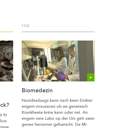
FNR
Biomedezin
Hautdesdaags kann nach keen Dokter
ock?
engem viraussoen ob ee genetesch
Krankheete kréie kann oder net. An
 fir
engem neie Labo op der Uni gëtt awer
lice
genee heiranner gefuerscht. De Mr
linge