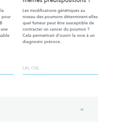
mêmes prédispositions ?
 la
Les modifications génétiques au
e pour
niveau des poumons
déterminent-elles
SB
quel fumeur peut être susceptible de
 une
contracter un cancer du poumon ?
sable
Cela permettrait d'ouvrir la voie à un
diagnostic précoce...
LIH
,
CHL
Next
››
page