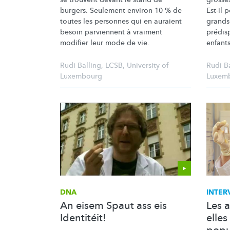
burgers. Seulement environ 10 % de
Est-il 
toutes les personnes qui en auraient
grands
besoin parviennent à vraiment
prédis
modifier leur mode de vie.
enfant
Rudi Balling
,
LCSB
,
University of
Rudi B
Luxembourg
Luxem
DNA
INTER
An eisem Spaut ass eis
Les 
Identitéit!
elles