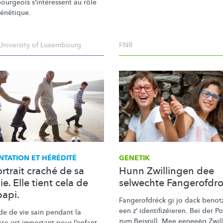
ourgeois
s’intéressent
au rôle
génétique.
University of Luxembourg
FNR
NTATION ET HÉRÉDITÉ
GENETIK
rtrait craché de sa
Hunn Zwillingen dee
. Elle tient cela de
selwechte Fangerofdr
papi.
Fangerofdréck
gi jo dack benotzt
een z‘
identifizéieren.
Bei der Po
e de vie sain pendant la
zum Beispill. Mee eeneeëg Zwil
se est important pour l’enfant.