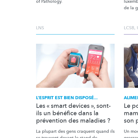
of Pathology.
luxemb
de la 
LNS
LCSB
,
L’ESPRIT EST BIEN DISPOSÉ...
ALIME
Les « smart devices », sont-
Le po
ils un bénéfice dans la
mamie
prévention des maladies ?
son 
La plupart des gens craquent quand ils
Un mod
se trouvent devant le stand de
grosses