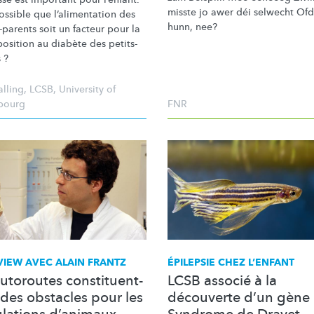
misste jo awer déi selwecht Of
possible que
l’alimentation
des
hunn, nee?
-parents
soit un facteur pour la
position
au diabète des
petits-
s
?
alling
,
LCSB
,
University of
bourg
FNR
VIEW AVEC ALAIN FRANTZ
ÉPILEPSIE CHEZ L’ENFANT
autoroutes constituent-
LCSB associé à la
 des obstacles pour les
découverte d’un gène