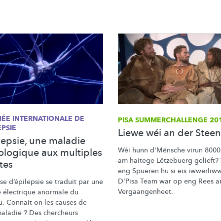
NÉE
INTERNATIONALE
DE
PISA
SUMMERCHALLENGE
20
EPSIE
Liewe wéi an der Steen
lepsie, une maladie
Wéi hunn d'Mënsche virun 8000
ologique aux multiples
am haitege Lëtzebuerg gelieft?
tes
eng Spueren hu si eis iwwerliw
D'Pisa Team war op eng Rees an
ise
d’épilepsie
se traduit par une
Vergaangenheet.
té électrique anormale du
u. Connait-on les causes de
maladie ? Des chercheurs