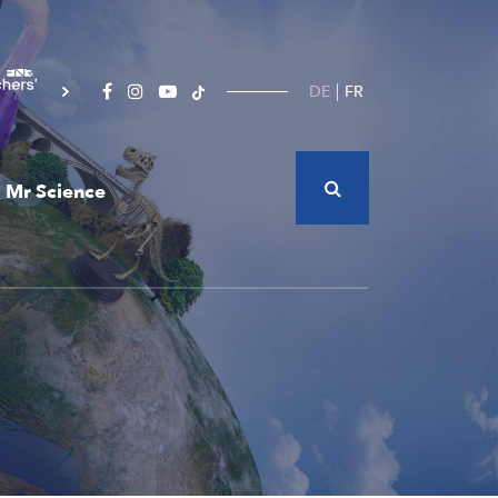
DE
FR
Mr Science