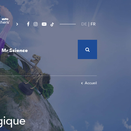
DE
FR
Mr Science
Accueil
gique