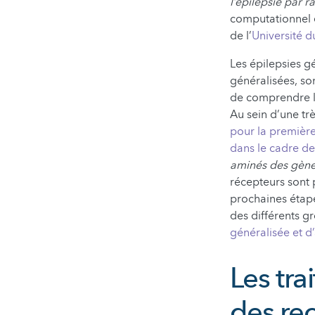
l’épilepsie par 
computationnel 
de l’
Université 
Les épilepsies 
généralisées, so
de comprendre le
Au sein d’une tr
pour la première
dans le cadre de
aminés des gène
récepteurs sont 
prochaines étape
des différents g
généralisée et d
Les tra
des re