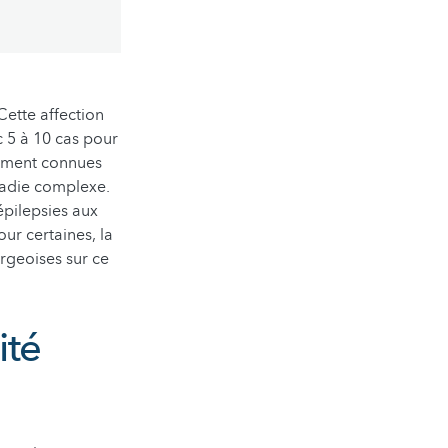
Cette affection
 5 à 10 cas pour
nement connues
ladie complexe.
épilepsies aux
ur certaines, la
rgeoises sur ce
ité