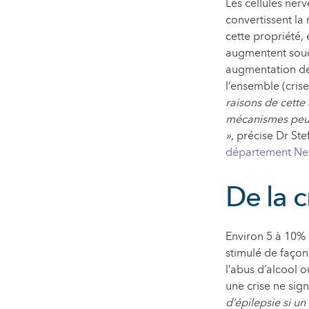
Les cellules ner
convertissent la
cette propriété, 
augmentent soud
augmentation de 
l’ensemble (cris
raisons de cett
mécanismes peuv
»
, précise Dr St
département Neu
De la c
Environ 5 à 10% 
stimulé de façon
l’abus d’alcool 
une crise ne sign
d’épilepsie si u