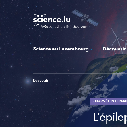
Skip
to
main
content
Science au Luxembourg
Découvrir
Découvrir
JOURNÉE INTERNAT
L’épil