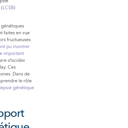
giste
 (
LCSB
)
 génétiques
 faites en vue
ors fructueuses.
ont pu montrer
ue important
are d’acides
May. Ces
urones. Dans de
mprendre le rôle
ilepsie génétique
apport
étique