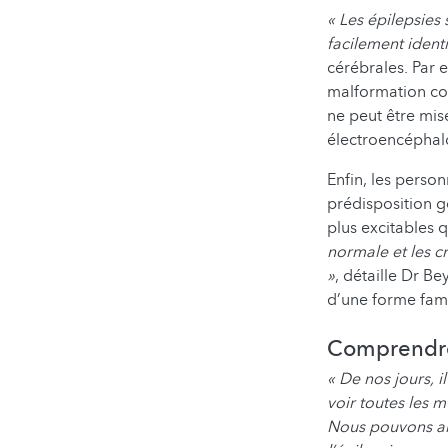
« Les épilepsies
facilement identi
cérébrales. Par e
malformation con
ne peut être mis
électroencéphalo
Enfin, les perso
prédisposition g
plus excitables 
normale et les c
»
, détaille Dr B
d’une forme fami
Comprendre 
« De nos jours, 
voir toutes les 
Nous pouvons ain