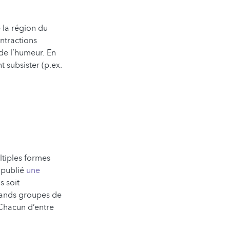
 la région du
ntractions
de l’humeur. En
t subsister (p.ex.
ltiples formes
a publié
une
s soit
 grands groupes de
 Chacun d’entre