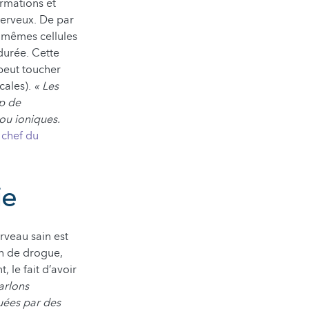
rmations et
nerveux. De par
es mêmes cellules
durée. Cette
 peut toucher
cales).
« Les
p de
ou ioniques.
 chef du
ie
rveau sain est
on de drogue,
 le fait d’avoir
arlons
quées par des