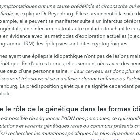
 symptomatiques ont une cause prédéfinie et circonscrite qui 
fiable. »
, explique Dr Beyenburg. Elles surviennent à la suite d
xemple, elle peuvent se manifester suite à un infarctus cérébr
génitale, une infection ou tout autre maladie touchant le cerv
e en évidence avec les méthodes d’exploration actuelles (p.ex
gramme, IRM), les épilepsies sont dites cryptogéniques.
nnes ayant une épilepsie idiopathique n’ont pas de lésions ma
énétique. En d’autres termes, elles seraient nées avec des ne
que ceux d’une personne saine.
« Leur cerveau est donc plus ex
rises vont très souvent se manifester durant l’enfance ou l’ado
eyenburg. La prédisposition génétique ne signifie cependant pas
liale.
le rôle de la génétique dans les formes id
il est possible de séquencer l'ADN des personnes, ce qui signif
mutations et variants génétiques rares ou communs présents che
si rechercher les mutations spécifiques les plus répandues d