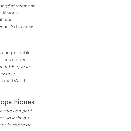
est généralement
e lésions
al, une
eau. Si la cause
.
is une probable
urones un peu
citable que la
lescence.
 qu’il s’agit
iopathiques
ie que l'on peut
z un individu.
ans le cadre de