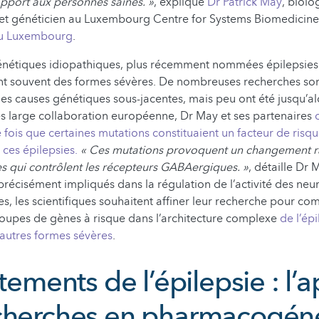
rapport aux personnes saines. »
, explique
Dr Patrick May
, biolo
et généticien au Luxembourg Centre for Systems Biomedicine
du Luxembourg
.
génétiques idiopathiques, plus récemment nommées épilepsies
nt souvent des formes sévères. De nombreuses recherches sont
s causes génétiques sous-jacentes, mais peu ont été jusqu’al
ès large collaboration européenne, Dr May et ses partenaires
 fois que certaines mutations constituaient un facteur de risq
 ces épilepsies.
« Ces mutations provoquent un changement r
s qui contrôlent les récepteurs GABAergiques. »
, détaille Dr 
précisément impliqués dans la régulation de l’activité des ne
s, les scientifiques souhaitent affiner leur recherche pour co
roupes de gènes à risque dans l’architecture complexe
de l’ép
’autres formes sévères
.
itements de l’épilepsie : l’
cherches en pharmacogén