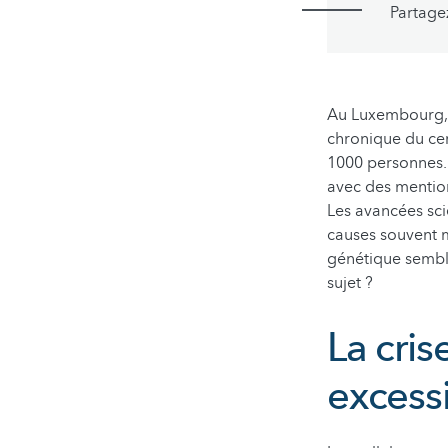
Partage
Au Luxembourg, e
chronique du cer
1000 personnes. 
avec des mention
Les avancées sci
causes souvent m
génétique semble
sujet ?
La cris
excess