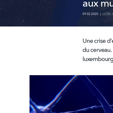
aux mul
09.02.2020
|
LCSB
,
Une crise
d’
du cerveau.
luxembourg