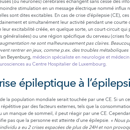
veuses (ou neurones) cérébrales échangent sans cesse des info
 moindre stimulation en un message électrique nommé influx 
elles sont dites excitables. En cas de crise d’épilepsie (CE), c
ainement et simultanément leur activité pendant une courte 
leur excitabilité créée, en quelque sorte, un court-circuit qui
es généralisées) ou une région spécifique du cerveau (crises fo
e augmentation ne sont malheureusement pas claires. Beaucou
ent rentrer en jeux, comme p.ex. des troubles métaboliques 
efan Beyenburg,
médecin spécialiste en neurologie et médecin
rosciences au Centre Hospitalier de Luxembourg
.
rise épileptique à l’épileps
de la population mondiale serait touchée par une CE. Si un ce
 répétitive par des facteurs externes, tels que la consommati
ou un manque de sommeil, il peut réagir par une CE. Cependant,
ifie pas que la personne est atteinte d’une épilepsie.
« Nous p
n individu a eu 2 crises espacées de plus de 24H et non provo