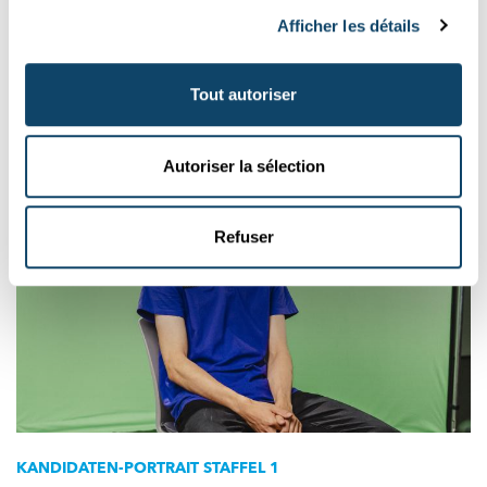
aux experts
Afficher les détails
Le professeur Marcus Völp de l'Université du Luxembourg sur
les cyberattaques de la semaine passée et du futur.
Tout autoriser
SnT
,
University of Luxembourg
Autoriser la sélection
Refuser
KANDIDATEN-PORTRAIT
STAFFEL 1