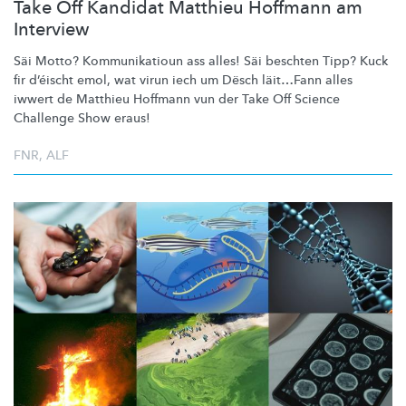
Take Off Kandidat Matthieu Hoffmann am
Interview
Säi Motto?
Kommunikatioun
ass alles! Säi beschten Tipp? Kuck
fir d’éischt emol, wat virun iech um Dësch läit…Fann alles
iwwert de Matthieu Hoffmann vun der Take Off Science
Challenge Show eraus!
FNR
,
ALF