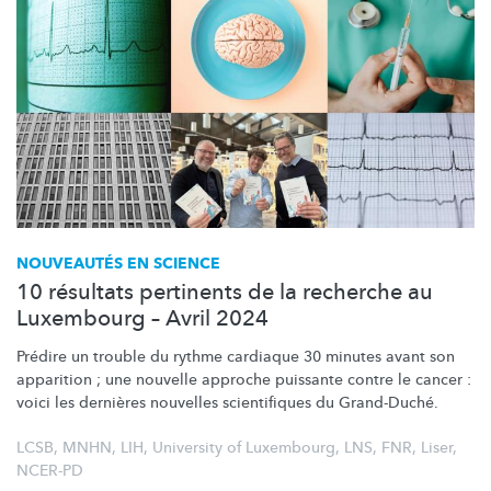
NOUVEAUTÉS EN SCIENCE
10 résultats pertinents de la recherche au
Luxembourg – Avril 2024
Prédire un trouble du rythme cardiaque 30 minutes avant son
apparition ; une nouvelle approche puissante contre le cancer :
voici les dernières nouvelles scientifiques du Grand-Duché.
LCSB
,
MNHN
,
LIH
,
University of Luxembourg
,
LNS
,
FNR
,
Liser
,
NCER-PD