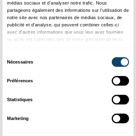
médias sociaux et d'analyser notre trafic. Nous
sort des sentiers battus ? Alors lisez notre interview exclusive
avec Karim Pereira, candidat de la Take Off Science Challenge
partageons également des informations sur l'utilisation de
Show.
notre site avec nos partenaires de médias sociaux, de
publicité et d'analyse, qui peuvent combiner celles-ci
FNR
avec d'autres informations que vous leur avez fournies
ou qu'ils ont collectées lors de votre utilisation de leurs
services.
Sélection
Nécessaires
du
consentement
Préférences
Statistiques
Marketing
CYBERSÉCURITÉ
Cyberattaque au Luxembourg : questions