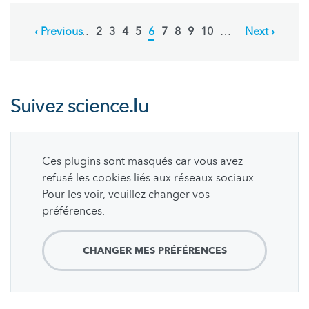
Pagination
Previous
‹ Previous
…
Page
2
Page
3
Page
4
Page
5
Current
6
Page
7
Page
8
Page
9
Page
10
…
Next
Next ›
page
page
page
Suivez
science.lu
Ces plugins sont masqués car vous avez
refusé les cookies liés aux réseaux sociaux.
Pour les voir, veuillez changer vos
préférences.
CHANGER MES PRÉFÉRENCES