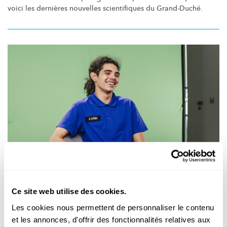
voici les dernières nouvelles scientifiques du Grand-Duché.
PORTRAIT DES CANDIDATS - SAISON 1
Interview avec Karim Pereira, candidat à Take
Ce site web utilise des cookies.
Off
Les cookies nous permettent de personnaliser le contenu
et les annonces, d'offrir des fonctionnalités relatives aux
Vous voulez savoir ce qu'il est possible d’accomplir quand on