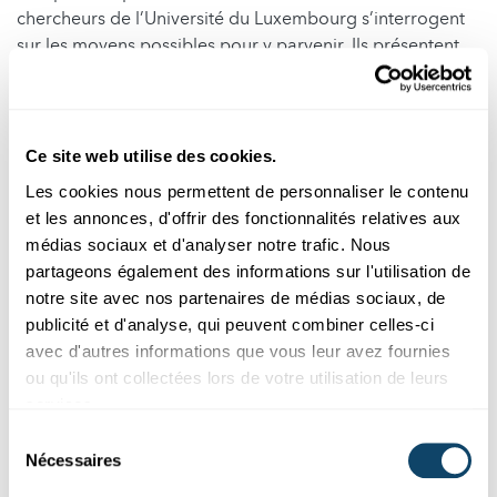
chercheurs de l’Université du Luxembourg s’interrogent
sur les moyens possibles pour y parvenir. Ils présentent
succinctement chaque outil de reconnaissance de texte,
ses points forts et ses limites.
Pour le moment, aucun algorithme n’arrive à déceler
Ce site web utilise des cookies.
avec certitude les textes non-humains. Même OpenAI a
Les cookies nous permettent de personnaliser le contenu
retiré l’outil « AI classifier » quelques mois à peine après
et les annonces, d'offrir des fonctionnalités relatives aux
sa mise en ligne. Et pour cause : seuls 26% des textes
médias sociaux et d'analyser notre trafic. Nous
anglais furent reconnus de façon adéquate comme étant
partageons également des informations sur l'utilisation de
générés par une IA. D’autres outils comme « GPTZero »
notre site avec nos partenaires de médias sociaux, de
sont sensiblement plus efficaces, mais aucun ne permet
publicité et d'analyse, qui peuvent combiner celles-ci
de se prémunir avec certitude contre une
possible
avec d'autres informations que vous leur avez fournies
fraude
.
ou qu'ils ont collectées lors de votre utilisation de leurs
Une autre possibilité serait l’enfouissement de motifs
services.
secrets dans les textes générés, le « watermarking »,
Sélection
détectables par les ordinateurs uniquement.
Nécessaires
du
consentement