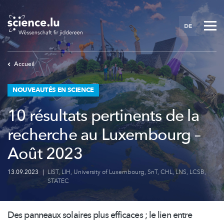
Skip
to
DE
main
content
Accueil
NOUVEAUTÉS EN SCIENCE
10 résultats pertinents de la
recherche au Luxembourg –
Août 2023
13.09.2023
|
LIST
,
LIH
,
University of Luxembourg
,
SnT
,
CHL
,
LNS
,
LCSB
,
STATEC
Des panneaux solaires plus efficaces ; le lien entre