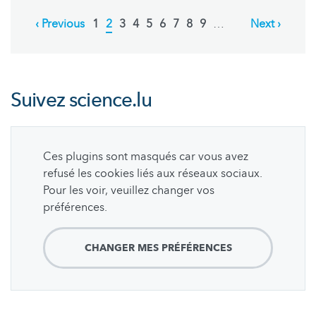
Pagination
Previous
‹ Previous
Page
1
Current
2
Page
3
Page
4
Page
5
Page
6
Page
7
Page
8
Page
9
…
Next
Next ›
page
page
page
Suivez
science.lu
Ces plugins sont masqués car vous avez
refusé les cookies liés aux réseaux sociaux.
Pour les voir, veuillez changer vos
préférences.
CHANGER MES PRÉFÉRENCES