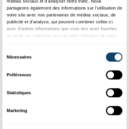
recherche majeur.
médias sociaux et d'analyser notre trafic. Nous
partageons également des informations sur l'utilisation de
CHL
notre site avec nos partenaires de médias sociaux, de
publicité et d'analyse, qui peuvent combiner celles-ci
avec d'autres informations que vous leur avez fournies
ou qu'ils ont collectées lors de votre utilisation de leurs
services.
Sélection
Nécessaires
du
consentement
Préférences
Statistiques
NOUVEAUTÉS EN SCIENCE
10 résultats captivants de la recherche au
Marketing
Luxembourg – Octobre 2025
L’égalité entre les genres
progresse-t-elle
au Luxembourg ? Et