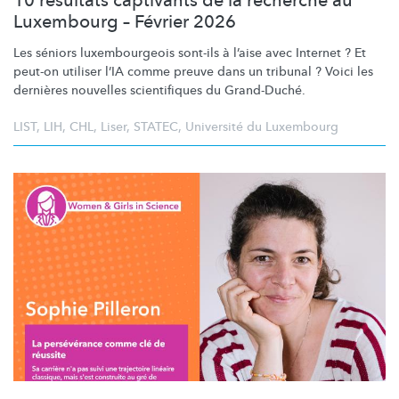
10 résultats captivants de la recherche au
Luxembourg – Février 2026
Les séniors
luxembourgeois
sont-ils à l’aise avec Internet ? Et
peut-on utiliser l’IA comme preuve dans un tribunal ? Voici les
dernières nouvelles scientifiques du Grand-Duché.
LIST
,
LIH
,
CHL
,
Liser
,
STATEC
,
Université du Luxembourg