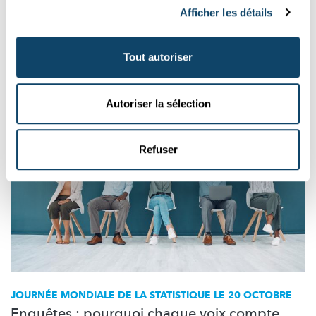
comment surveiller au plus près les ressources en eau ? Voici les
Afficher les détails
dernières nouvelles scientifiques du Grand-Duché.
STATEC
,
LIH
,
Liser
,
C2DH
,
Chambre des Députés
,
LCSB
,
Tout autoriser
University of Luxembourg
,
LIST
Autoriser la sélection
Refuser
JOURNÉE MONDIALE DE LA STATISTIQUE LE 20 OCTOBRE
Enquêtes : pourquoi chaque voix compte