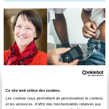
JOURNÉE MONDIALE DU DIABÈTE
Le diabète – une maladie répandue, un
risque sous-estimé
Ce site web utilise des cookies.
Le Luxembourg compte près de 35 000 personnes atteintes de
Les cookies nous permettent de personnaliser le contenu
diabète, un chiffre qui est en hausse. Pour les patients, c'est est
un fardeau au quotidien, pour la médecine, un sujet de
et les annonces, d'offrir des fonctionnalités relatives aux