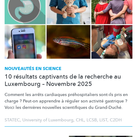
NOUVEAUTÉS EN SCIENCE
10 résultats captivants de la recherche au
Luxembourg – Novembre 2025
Comment les arrêts cardiaques
préhospitaliers
sont-ils pris en
charge ? Peut-on apprendre à réguler son activité gastrique ?
Voici les dernières nouvelles scientifiques du Grand-Duché.
STATEC
,
University of Luxembourg
,
CHL
,
LCSB
,
LIST
,
C2DH