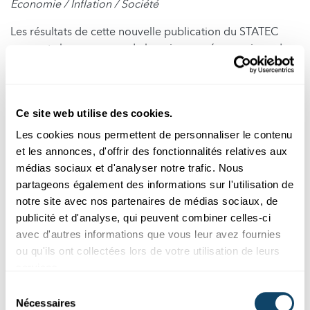
Economie / Inflation / Société
Les résultats de cette nouvelle publication du STATEC
peuvent choquer au vu de la puissance économique du
Luxembourg : 20% des ménages du Grand-Duché
déclarent en 2022 rencontrer des difficultés à joindre les
deux bouts ; le
risque de pauvreté
touche plus de 17% de
Ce site web utilise des cookies.
la population (contre 22% en UE, selon Eurostat). Qui plus
est, des
inégalités importantes
persistent au sein de la
Les cookies nous permettent de personnaliser le contenu
population.
et les annonces, d'offrir des fonctionnalités relatives aux
médias sociaux et d'analyser notre trafic. Nous
En effet, l’année 2022 voit une nette progression de
partageons également des informations sur l'utilisation de
l’inflation, ce qui engendre pour de nombreux ménages
notre site avec nos partenaires de médias sociaux, de
des difficultés économiques non négligeables avec des
publicité et d'analyse, qui peuvent combiner celles-ci
privations matérielles associées. On entend par là :
avec d'autres informations que vous leur avez fournies
l’incapacité financière de remplacer des meubles usés,
ou qu'ils ont collectées lors de votre utilisation de leurs
de s’offrir une semaine de vacances ou un repas à base
services.
de viande ou de poisson (ou équivalent végétarien) tous
Sélection
les deux jours.
Nécessaires
du