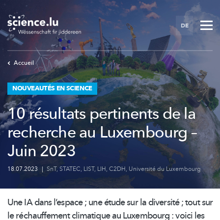
Skip
to
DE
main
content
Accueil
NOUVEAUTÉS EN SCIENCE
10 résultats pertinents de la
recherche au Luxembourg –
Juin 2023
18.07.2023
|
SnT
,
STATEC
,
LIST
,
LIH
,
C2DH
,
Université du Luxembourg
Une IA dans l’espace ; une étude sur la diversité ; tout sur
le
réchauffement
climatique au Luxembourg : voici les