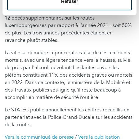
Refuser
mortelles est en forte augmentation (36 morts impliqués
dans les 35 accidents mortels). Cela signifie qu'il y a eu
12 décès supplémentaires sur les routes
luxembourgeoises par rapport à l'année 2021 – soit 50%
de plus. Les trois années précédentes étaient en
revanche plutôt stables.
La vitesse demeure la principale cause de ces accidents
mortels, avec une légère tendance vers la hausse, suivie
de près par l'alcool au volant. Les fautes envers les
piétons constituent 11% des accidents graves ou mortels
en 2022. Dans ce contexte, le ministère de la Mobilité et
des Travaux publics souligne qu'il reste beaucoup à
accomplir en matière de sécurité routière.
Le STATEC publie annuellement les chiffres recueillis en
partenariat avec la Police Grand-Ducale sur les accidents
de la route.
Vers le communiqué de presse
/
Vers la publication