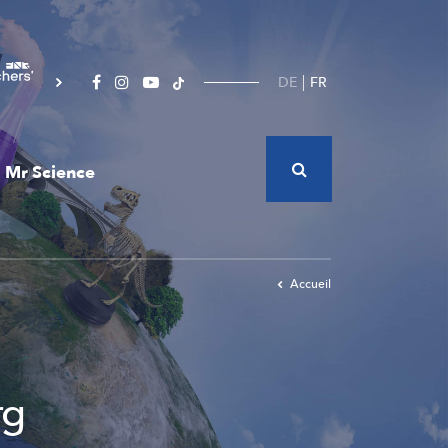
DE
FR
Mr Science
Accueil
rg