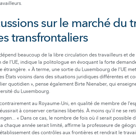
availleurs.
ssions sur le marché du tr
les transfrontaliers
pend beaucoup de la libre circulation des travailleurs et de 
in de l’UE, indique la politologue en évoquant la forte demand
e étrangère. « À terme, une sortie du Luxembourg de l’UE mett
 États voisins dans des situations juridiques différentes et co
talier quotidien », pense également Birte Nienaber, qui enseig
iversité du Luxembourg.
e contrairement au Royaume-Uni, en qualité de membre de l’e
ussirait à conserver certaines libertés. À moins qu'il ne se re
gen... « Dans ce cas, le nombre de fois où il serait possible d
isa chaque année serait limité, affirme la professeure de géog
établissement des contrôles aux frontières et rendrait le travai