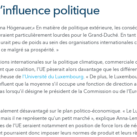
’influence politique
na Högenauer,« En matière de politique extérieure, les consé
eraient particulièrement lourdes pour le Grand-Duché. En tant 
rait peu de poids au sein des organisations internationales
 ce malgré sa prospérité. »
ions internationales sur la politique climatique, commerciale
ant que coalition, l’UE pèserait alors davantage que les différent
rcheuse de
l’Université du Luxembourg
. « De plus, le Luxembo
nfluent que la moyenne s’il occupe une fonction de direction au
as lorsqu’il désigne le président de la Commission ou de l’Eu
galement désavantagé sur le plan politico-économique. « Le 
 mais il ne représente qu’un petit marché », explique Anna-L
s de l’UE seraient notamment en position de force lors de né
 et pourraient donc imposer leurs normes de produit et leurs rè