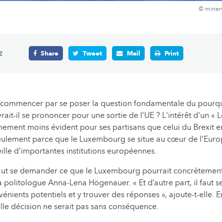
© miner
z
Share
Tweet
Mail
Print
ut commencer par se poser la question fondamentale du pourqu
it-il se prononcer pour une sortie de l’UE ? L'intérêt d'un « L
nement moins évident pour ses partisans que celui du Brexit 
eulement parce que le Luxembourg se situe au cœur de l’Europ
eille d’importantes institutions européennes.
 faut se demander ce que le Luxembourg pourrait concrètement 
la politologue Anna-Lena Högenauer. « Et d’autre part, il faut s
ients potentiels et y trouver des réponses », ajoute-t-elle. En 
elle décision ne serait pas sans conséquence.