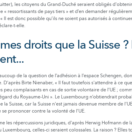
quitter), les citoyens du Grand-Duché seraient obligés d'obteni
ue « ressortissants de pays tiers » et d’en demander régulièrem
 Il est donc possible qu’ils ne soient pas autorisés à continuer
éclare-t-elle.
mes droits que la Suisse ?
nt...
coup de la question de l’adhésion à l’espace Schengen, dont 
 D'après Birte Nienaber, « Il faut toutefois s'attendre à ce que
rès peu complaisants en cas de sortie volontaire de l’UE ; com
l’égard du Royaume-Uni ». Le Luxembourg n’obtiendrait proba
 la Suisse, car la Suisse n'est jamais devenue membre de l’UE
 se prononcer contre la volonté de l’UE.
ne les répercussions juridiques, d'après Herwig Hofmann de la
u Luxembourg, celles-ci seraient colossales. La raison ? Elles 