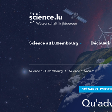
Skip
to
main
content
Science au Luxembourg
Découvrir
Science au Luxembourg
Science et Société
SCÉNARIO HYPOTHÉ
Qu'adv