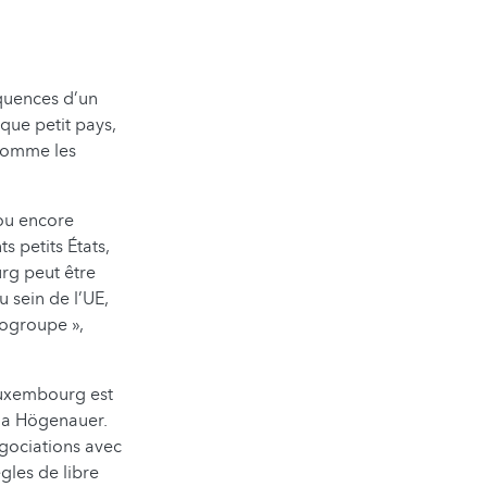
quences d’un
que petit pays,
 comme les
 ou encore
s petits États,
urg peut être
 sein de l’UE,
rogroupe »,
Luxembourg est
ena Högenauer.
gociations avec
gles de libre