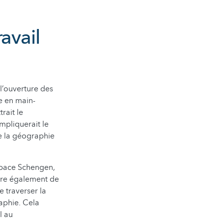
avail
l’ouverture des
e en main-
rait le
mpliquerait le
ne la géographie
space Schengen,
tire également de
e traverser la
raphie. Cela
l au