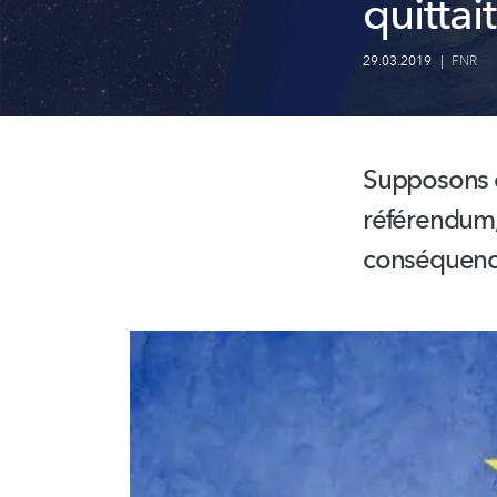
quittait
29.03.2019
|
FNR
Supposons 
référendum,
conséquenc