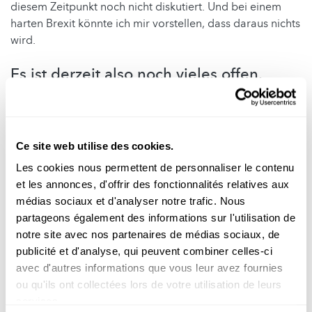
diesem Zeitpunkt noch nicht diskutiert. Und bei einem
harten Brexit könnte ich mir vorstellen, dass daraus nichts
wird.
Es ist derzeit also noch vieles offen.
Spürt man diese Ungewissheit auch
unter den Forschern?
Ja, durchaus, insbesondere auf dem europäischen
Ce site web utilise des cookies.
Parkett. Die Kollegen in Großbritannien sind in extrem
Les cookies nous permettent de personnaliser le contenu
pessimistischer Stimmung. Für sie wäre ein harter Brexit
et les annonces, d'offrir des fonctionnalités relatives aux
der Super-GAU. Wir bekommen auch Anfragen von
médias sociaux et d'analyser notre trafic. Nous
Forschern, die wissen wollen, wie es denn mit der
partageons également des informations sur l'utilisation de
Kooperation aussieht. Unabhängig vom europäischen
notre site avec nos partenaires de médias sociaux, de
Rahmenprogramm haben wir vom FNR ja ein Abkommen
publicité et d'analyse, qui peuvent combiner celles-ci
mit der britischen Förderagentur, und das bleibt davon
avec d'autres informations que vous leur avez fournies
unberührt. Zumindest da können wir die Leute
ou qu'ils ont collectées lors de votre utilisation de leurs
beruhigen.
services.