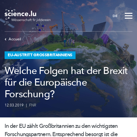
Skip
to
DE
main
content
Accueil
EU-AUSTRITT GROSSBRITANNIENS
Welche Folgen hat der Brexit
für die Europäische
Forschung?
12.03.2019
|
FNR
In der EU zählt
Großbritannien
zu den wichtigsten
Forschungspartnern.
Entsprechend besorgt ist die