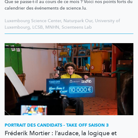
Que se passe-t-il au cours de ce mois ? Voici nos points forts du
calendrier des événements de science.lu.
Luxembourg Science Center
,
Naturpark Our
,
University of
Luxembourg
,
LCSB
,
MNHN
,
Scienteens Lab
PORTRAIT DES CANDIDATS - TAKE OFF SAISON 3
Fréderik Mortier : l’audace, la logique et