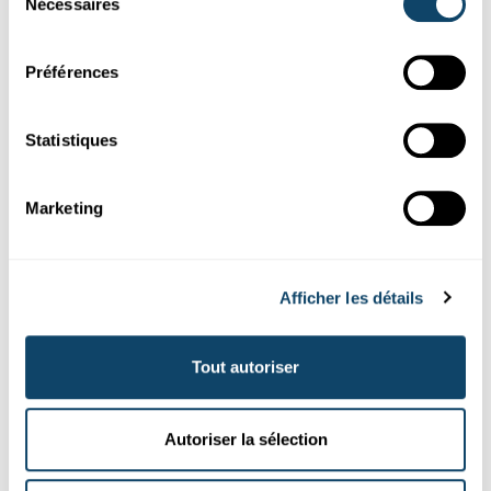
Nécessaires
du
consentement
Vaccin
Préférences
Maladie infectieuse
Statistiques
Comorbidité
Marketing
Pandémie
Afficher les détails
Équipement de protection personnelle
Tout autoriser
Prévalence
Autoriser la sélection