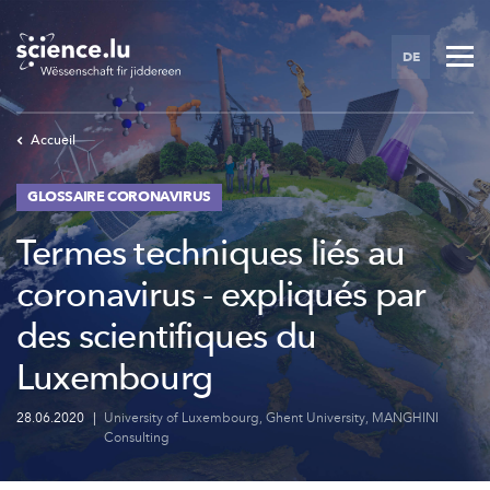
Skip
to
DE
main
content
Accueil
GLOSSAIRE CORONAVIRUS
Termes techniques liés au
coronavirus - expliqués par
des scientifiques du
Luxembourg
28.06.2020
|
University of Luxembourg
,
Ghent University
,
MANGHINI
Consulting