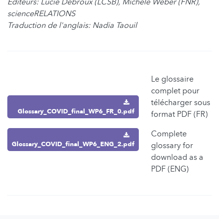
Éditeurs: Lucie Debroux (LCSB), Michèle Weber (FNR),
scienceRELATIONS
Traduction de l'anglais: Nadia Taouil
Le glossaire
complet pour
télécharger sous
Glossary_COVID_final_WP6_FR_0.pdf
format PDF (FR)
Complete
Glossary_COVID_final_WP6_ENG_2.pdf
glossary for
download as a
PDF (ENG)