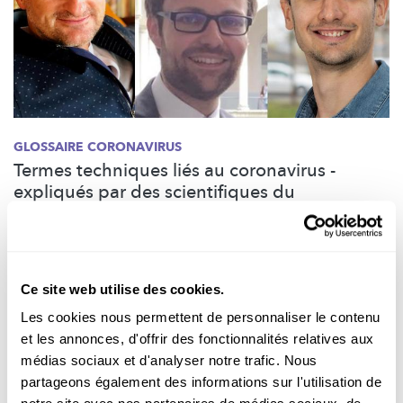
GLOSSAIRE CORONAVIRUS
Termes techniques liés au coronavirus -
expliqués par des scientifiques du
Luxembourg
Trois experts expliquent les termes utilisés pour décrire la
maladie COVID-19 causée par le virus SARS-CoV-2, et dans les
domaines des chercheurs qui les étudient.
Ce site web utilise des cookies.
Les cookies nous permettent de personnaliser le contenu
University of Luxembourg
,
Ghent University
,
MANGHINI
Consulting
et les annonces, d'offrir des fonctionnalités relatives aux
médias sociaux et d'analyser notre trafic. Nous
partageons également des informations sur l'utilisation de