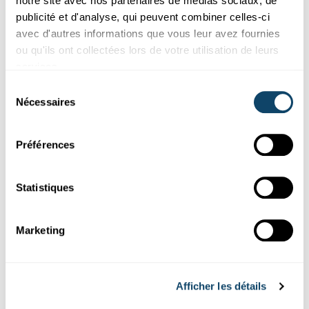
notre site avec nos partenaires de médias sociaux, de
publicité et d'analyse, qui peuvent combiner celles-ci
Suivez
science.lu
avec d'autres informations que vous leur avez fournies
ou qu'ils ont collectées lors de votre utilisation de leurs
services.
Ces plugins sont masqués car vous avez
Sélection
refusé les cookies liés aux réseaux sociaux.
Nécessaires
du
Pour les voir, veuillez changer vos
consentement
préférences.
Préférences
CHANGER MES PRÉFÉRENCES
Statistiques
Marketing
Abonnez-vous à notre
Afficher les détails
chaîne Youtube