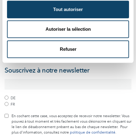
Tout autoriser
Suivez le monde de la science et de
Autoriser la sélection
la recherche au Luxembourg
Refuser
Abonnez-vous gratuitement à notre newsletter et recevez
chaque mois le meilleur des articles de Science.lu
Souscrivez à notre newsletter
DE
FR
En cochant cette case, vous acceptez de recevoir notre newsletter. Vous
pouvez à tout moment et très facilement vous désinscrire en cliquant sur
le lien de désabonnement présent au bas de chaque newsletter. Pour
plus d’information, consultez notre
politique de confidentialité
.