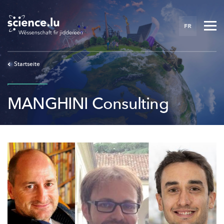
Skip
to
FR
main
content
Startseite
MANGHINI Consulting