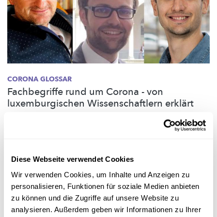
CORONA GLOSSAR
Fachbegriffe rund um Corona - von
luxemburgischen Wissenschaftlern erklärt
Drei Experten erklären Begriffe, die zur Beschreibung der durch
das
SARS-CoV-2-Virus
verursachten COVID-19 Krankheit
verwendet werden, und aus dem
Arbeitsbereich
der Forscher,
die diese untersuchen....
Diese Webseite verwendet Cookies
University of Luxembourg
,
Ghent University
,
MANGHINI
Wir verwenden Cookies, um Inhalte und Anzeigen zu
Consulting
personalisieren, Funktionen für soziale Medien anbieten
zu können und die Zugriffe auf unsere Website zu
analysieren. Außerdem geben wir Informationen zu Ihrer