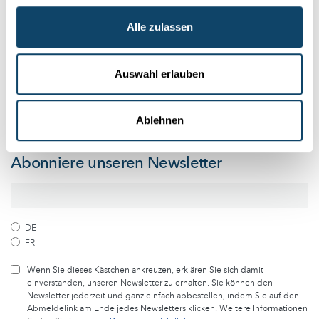
Alle zulassen
Folge der Welt der Wissenschaft
und Forschung in Luxemburg
Auswahl erlauben
Melde dich kostenlos bei unserem Newsletter an und
Ablehnen
erhalte jeden Monat die besten Artikel von science.lu
Abonniere unseren Newsletter
DE
FR
Wenn Sie dieses Kästchen ankreuzen, erklären Sie sich damit
einverstanden, unseren Newsletter zu erhalten. Sie können den
Newsletter jederzeit und ganz einfach abbestellen, indem Sie auf den
Abmeldelink am Ende jedes Newsletters klicken. Weitere Informationen