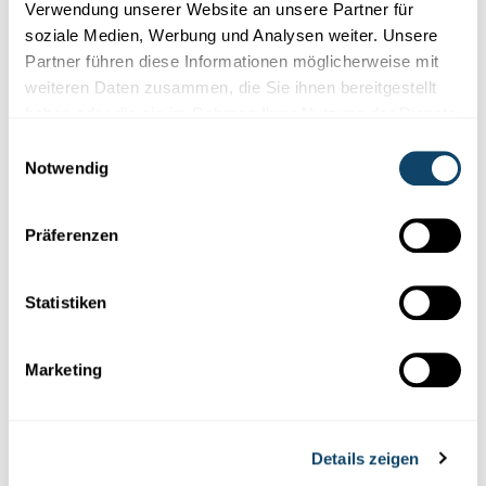
Verwendung unserer Website an unsere Partner für
Folge
science.lu
soziale Medien, Werbung und Analysen weiter. Unsere
Partner führen diese Informationen möglicherweise mit
weiteren Daten zusammen, die Sie ihnen bereitgestellt
haben oder die sie im Rahmen Ihrer Nutzung der Dienste
Diese Plugins sind ausgeblendet, weil Sie
gesammelt haben.
Einwilligungsauswahl
Cookies im Zusammenhang mit sozialen
Notwendig
Netzwerken abgelehnt haben. Um sie zu
sehen, ändern Sie bitte Ihre Einstellungen.
Präferenzen
EINSTELLUNGEN ÄNDERN
Statistiken
Marketing
Abonniere unseren
Youtube-Kanal
Details zeigen