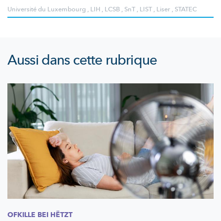
Université du Luxembourg
,
LIH
,
LCSB
,
SnT
,
LIST
,
Liser
,
STATEC
Aussi dans cette rubrique
OFKILLE BEI HËTZT