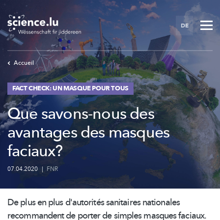
Skip
to
DE
main
content
Accueil
FACT CHECK: UN MASQUE POUR TOUS
Que savons-nous des
avantages des masques
faciaux?
07.04.2020
|
FNR
De plus en plus d'autorités sanitaires nationales
recommandent de porter de simples masques faciaux.