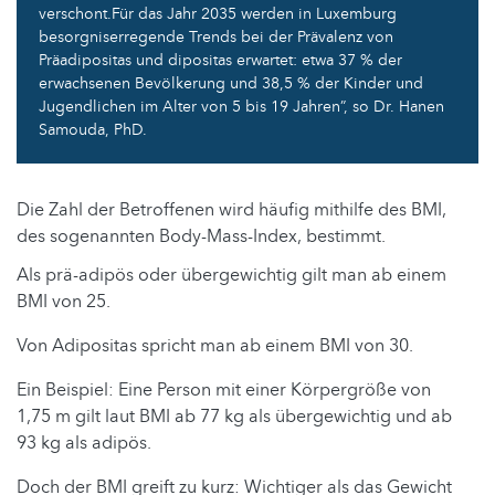
verschont.Für das Jahr 2035 werden in Luxemburg
besorgniserregende Trends bei der Prävalenz von
Präadipositas und dipositas erwartet: etwa 37 % der
erwachsenen Bevölkerung und 38,5 % der Kinder und
Jugendlichen im Alter von 5 bis 19 Jahren”, so Dr. Hanen
Samouda, PhD.
Die Zahl der Betroffenen wird häufig mithilfe des BMI,
des sogenannten Body-Mass-Index, bestimmt.
Als prä-adipös oder übergewichtig gilt man ab einem
BMI von 25.
Von Adipositas spricht man ab einem BMI von 30.
Ein Beispiel: Eine Person mit einer Körpergröße von
1,75 m gilt laut BMI ab 77 kg als übergewichtig und ab
93 kg als adipös.
Doch der BMI greift zu kurz: Wichtiger als das Gewicht