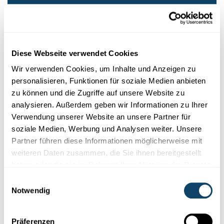
Adipositas wird durch eine Kombination von Faktoren
beeinflusst:
• biologische Faktoren, darunter Genetik und
neuroendokrine Regulation,
• Umweltfaktoren, darunter das Ernährungsumfeld, die
Diese Webseite verwendet Cookies
urbane Gestaltung und Umweltverschmutzung,
Wir verwenden Cookies, um Inhalte und Anzeigen zu
• psychosoziale Faktoren, darunter Vorurteile in Bezug auf
personalisieren, Funktionen für soziale Medien anbieten
das Gewicht und Stigmatisierung,
• sozioökonomische Faktoren.
zu können und die Zugriffe auf unsere Website zu
analysieren. Außerdem geben wir Informationen zu Ihrer
Verwendung unserer Website an unsere Partner für
Es gibt also viele Menschen, die große Schwierigkeiten
soziale Medien, Werbung und Analysen weiter. Unsere
haben, ihr Gewicht zu kontrollieren und ihre Gesundheit
Partner führen diese Informationen möglicherweise mit
zu verbessern.
weiteren Daten zusammen, die Sie ihnen bereitgestellt
haben oder die sie im Rahmen Ihrer Nutzung der Dienste
Und dann kam Ozempic®.
gesammelt haben.
Einwilligungsauswahl
Notwendig
Die „Abnehmspritze(n)“
Präferenzen