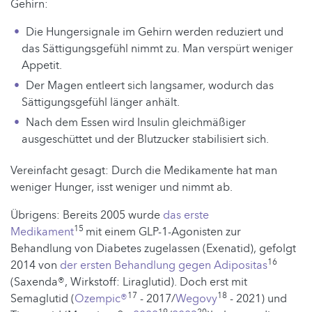
Gehirn:
Die Hungersignale im Gehirn werden reduziert und
das Sättigungsgefühl nimmt zu. Man verspürt weniger
Appetit.
Der Magen entleert sich langsamer, wodurch das
Sättigungsgefühl länger anhält.
Nach dem Essen wird Insulin gleichmäßiger
ausgeschüttet und der Blutzucker stabilisiert sich.
Vereinfacht gesagt: Durch die Medikamente hat man
weniger Hunger, isst weniger und nimmt ab.
Übrigens: Bereits 2005 wurde
das erste
15
Medikament
mit einem GLP-1-Agonisten zur
Behandlung von Diabetes zugelassen (Exenatid), gefolgt
16
2014 von
der ersten Behandlung gegen Adipositas
(Saxenda®, Wirkstoff: Liraglutid). Doch erst mit
17
18
Semaglutid (
Ozempic®
- 2017/
Wegovy
- 2021) und