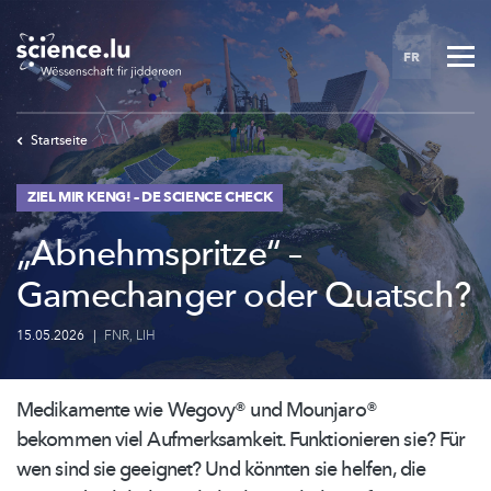
Skip
to
FR
main
content
Startseite
ZIEL MIR KENG! – DE SCIENCE CHECK
„Abnehmspritze“ –
Gamechanger oder Quatsch?
15.05.2026
|
FNR
,
LIH
Medikamente wie Wegovy® und Mounjaro®
bekommen viel
Aufmerksamkeit.
Funktionieren sie? Für
wen sind sie geeignet? Und könnten sie helfen, die