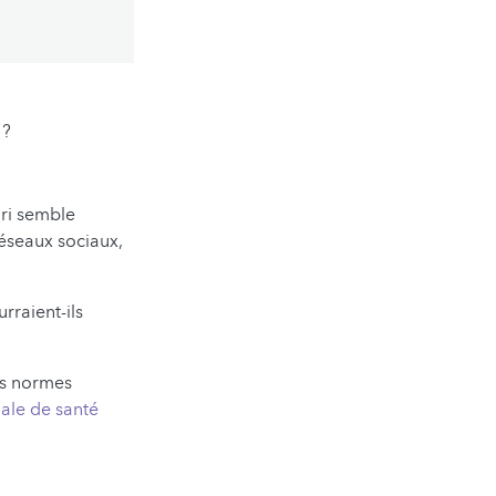
 ?
ari semble
éseaux sociaux,
rraient-ils
es normes
ale de santé