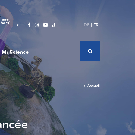
DE
FR
Mr Science
Accueil
vancée