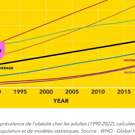
 prévalence de l'obésité chez les adultes (1990-2022), calculée
pulation et de modèles statistiques. Source : WHO - Global 