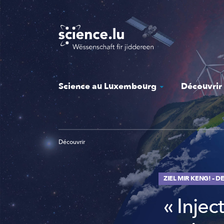
Skip
to
main
content
Science au Luxembourg
Découvrir
Découvrir
ZIEL MIR KENG! – 
« Injec