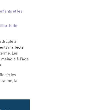
 enfants et les
lliards de
uadruplé à
ents n'affecte
terme. Les
e maladie à l'âge
s.
fecte les
isation, la