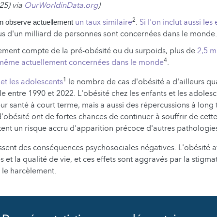
25) via
OurWorldinData.org
)
2
un taux similaire
.
Si l'on inclut aussi les
n observe actuellement
lus d'un milliard de personnes sont concernées dans le monde.
alement compte de la pré-obésité ou du surpoids, plus de
2,5 mi
4
même actuellement concernées dans le monde
.
1
 et les adolescents
le nombre de cas d'obésité a d'ailleurs q
e entre 1990 et 2022. L'obésité chez les enfants et les adolesc
ur santé à court terme, mais a aussi des répercussions à long 
d'obésité ont de fortes chances de continuer à souffrir de cett
tent un risque accru d'apparition précoce d'autres pathologie
bissent des conséquences psychosociales négatives. L'obésité af
es et la qualité de vie, et ces effets sont aggravés par la stigmat
t le harcèlement.