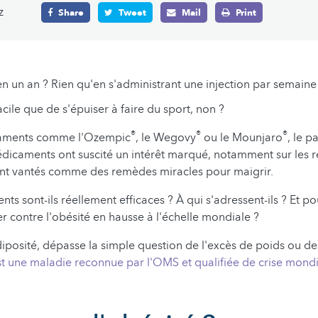
z
Share
Tweet
Mail
Print
 en un an ? Rien qu'en s'administrant une injection par semaine
acile que de s'épuiser à faire du sport, non ?
®
®
®
aments comme l'Ozempic
, le Wegovy
ou le Mounjaro
, le p
dicaments ont suscité un intérêt marqué, notamment sur les r
ent vantés comme des remèdes miracles pour maigrir.
nts sont-ils réellement efficaces ? À qui s'adressent-ils ? Et pou
er contre l'obésité en hausse à l'échelle mondiale ?
adiposité, dépasse la simple question de l'excès de poids ou d
t une maladie reconnue par l'OMS et qualifiée de crise mondi