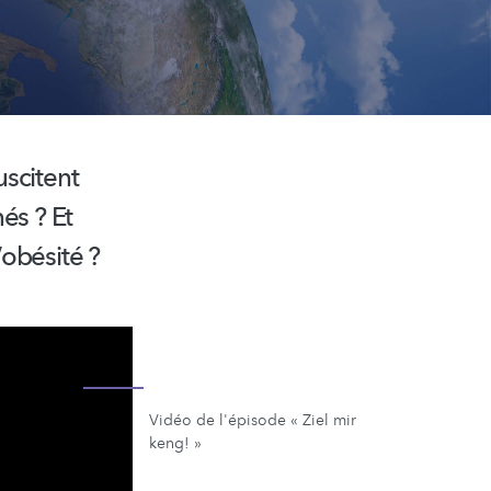
scitent
nés ? Et
’obésité ?
Vidéo de l'épisode « Ziel mir
keng! »