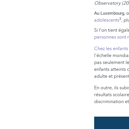
Observatory (20
Au Luxembourg, o
3
adolescents
, p
Si l'on tient ég
personnes sont 
Chez les enfants
l'échelle mondial
pas seulement le
enfants atteints 
adulte et présen
En outre, ils su
résultats scolair
discrimination e