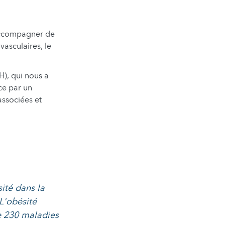
'accompagner de
asculaires, le
), qui nous a
ce par un
associées et
ité dans la
L'obésité
de 230 maladies