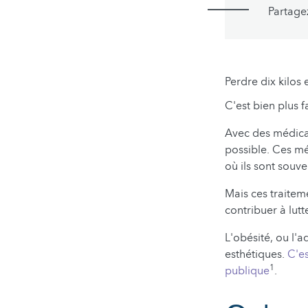
Partage
Perdre dix kilos
C'est bien plus f
Avec des médic
possible. Ces mé
où ils sont souv
Mais ces traiteme
contribuer à lutt
L'obésité, ou l'
esthétiques.
C'es
1
publique
.