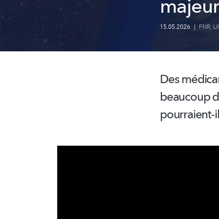
majeur
15.05.2026
|
FNR
,
LI
Des médica
beaucoup d'in
pourraient-i