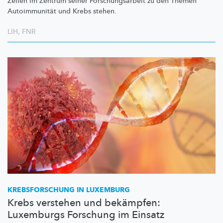
Zellen im Zentrum seiner
Forschungsarbeit
zu den Themen
Autoimmunität
und Krebs stehen.
LIH
,
FNR
KREBSFORSCHUNG
IN LUXEMBURG
Krebs verstehen und bekämpfen:
Luxemburgs Forschung im Einsatz