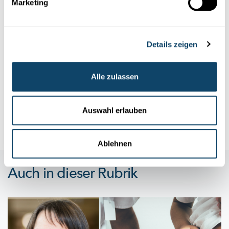
Marketing
Forschung in Luxemburg
DISSERTATION IN DREI MINUTEN
Details zeigen
Parkinson: mehr als nur eine
Bewegungsstörung
Alle zulassen
Die Doktorandin Laure Pauly erforscht an der Uni Luxemburg
das retrograde prozedurale Gedächtnis von
Parkinson-
Patienten
...
Auswahl erlauben
Luxdoc
Ablehnen
Auch in dieser Rubrik