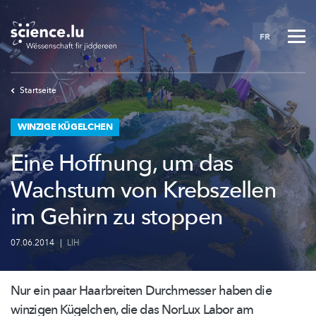
Skip
to
FR
main
content
Startseite
WINZIGE KÜGELCHEN
Eine Hoffnung, um das
Wachstum von Krebszellen
im Gehirn zu stoppen
07.06.2014
|
LIH
Nur ein paar Haarbreiten Durchmesser haben die
winzigen Kügelchen, die das NorLux Labor am