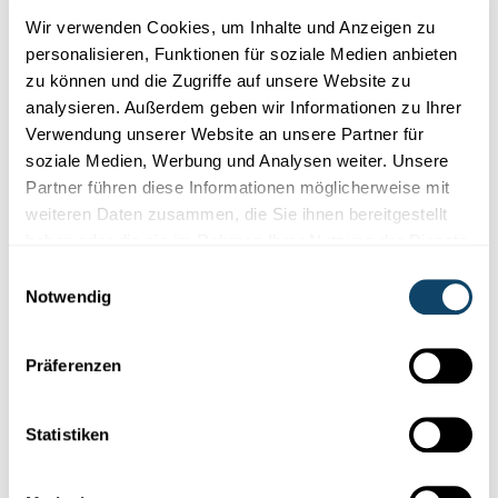
Forschung in Luxemburg
Wir verwenden Cookies, um Inhalte und Anzeigen zu
personalisieren, Funktionen für soziale Medien anbieten
DISSERTATION IN DREI MINUTEN
zu können und die Zugriffe auf unsere Website zu
Entzündung des Nervensystems: Parkinson-
analysieren. Außerdem geben wir Informationen zu Ihrer
Forschung am Mini-Gehirn
Verwendung unserer Website an unsere Partner für
soziale Medien, Werbung und Analysen weiter. Unsere
Doktorandin Sònia Sabaté Soler arbeitet am LCSB an der
Partner führen diese Informationen möglicherweise mit
Optimierung von 3D-Modellen des Mittelhirns und ist eine der
Gewi...
weiteren Daten zusammen, die Sie ihnen bereitgestellt
haben oder die sie im Rahmen Ihrer Nutzung der Dienste
Luxdoc
gesammelt haben.
Einwilligungsauswahl
Notwendig
Präferenzen
Statistiken