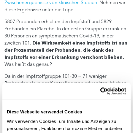
Zwischenergebnisse von klinischen Studien
. Nehmen wir
diese Ergebnisse unter die Lupe.
5807 Probanden erhielten den Impfstoff und 5829
Probanden ein Placebo. In der ersten Gruppe erkrankten
30 Personen an symptomatischem Covid-19, in der
zweiten 101.
Die Wirksamkeit eines Impfstoffs ist nun
der Prozentanteil der Probanden, die dank des
Impfstoffs vor einer Erkrankung verschont blieben.
Was heißt das genau?
Da in der Impfstoffgruppe 101-30 = 71 weniger
Probanden als in der Kontrollgruppe erkrankten, blieben
genau diese im Durchschnitt vor einer Erkrankung
verschont, was einer Wirksamkeit von ungefähr 70% in
der veröffentlichten Studie entspricht.
Das bedeutet,
dass von 100 Geimpften, die mit dem Virus in
Diese Webseite verwendet Cookies
Kontakt kommen, im Durchschnitt etwa 70 vor einer
Wir verwenden Cookies, um Inhalte und Anzeigen zu
Erkrankung geschützt sind.
In anderen Worten: Wäre
personalisieren, Funktionen für soziale Medien anbieten