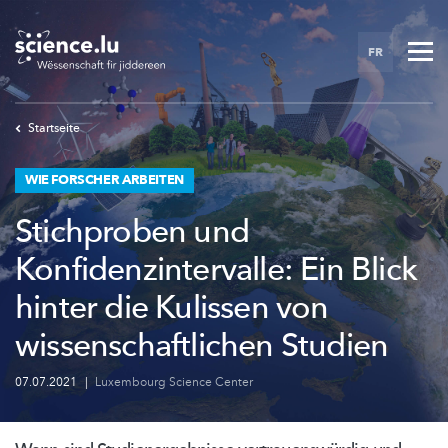
Skip
to
FR
main
content
Startseite
WIE FORSCHER ARBEITEN
Stichproben und
Konfidenzintervalle: Ein Blick
hinter die Kulissen von
wissenschaftlichen Studien
07.07.2021
|
Luxembourg Science Center