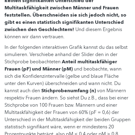
keinen signifikanten Unterschied der
Multitaskfähigkeit zwischen Männer und Frauen
feststellen.
Überschneiden sie sich jedoch nicht, so
gibt es einen statistisch signifikanten Unterschied
zwischen den Geschlechtern!
Und diesem Ergebnis
können wir dann vertrauen.
In der folgenden interaktiven Grafik kannst du das selbst
simulieren. Verschiebe anhand der Slider den in der
Stichprobe beobachteten
Anteil multitaskfähiger
Frauen (pF) und Männer (pM)
und beobachte, wann
sich die Konfidenzintervalle (gelbe und blaue Fläche
unter den Kurven) überschneiden und wann nicht. Du
kannst auch den
Stichprobenumfang (n)
von Männern
respektiv Frauen ändern. So siehst Du z.B., dass bei einer
Stichprobe von 100 Frauen bzw. Männern und einer
Multitaskfähigkeit der Frauen von 60% (pF = 0,6) der
Unterschied in der Multitaskfähigkeit der beiden Gruppen
statistisch signifikant wäre, wenn er mindestens 20
Prozentpunkte beträgt, also pM ≤ 0,4 oder pM ≥ 0,8.