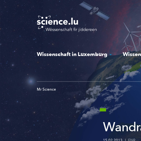
Skip
to
main
content
Wissenschaft in Luxemburg
Wissen
Mr Science
Wandr
15.02.2013
|
FNR