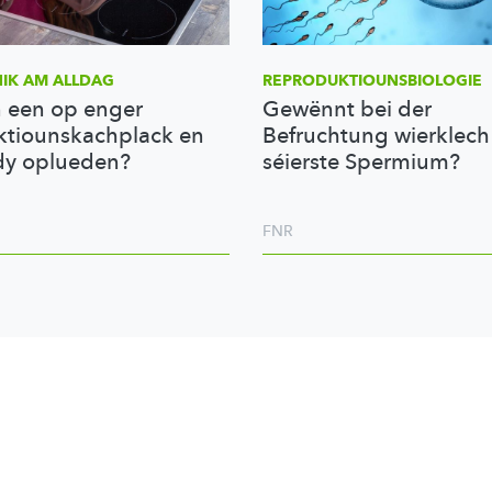
IK AM ALLDAG
REPRODUKTIOUNSBIOLOGIE
 een op enger
Gewënnt bei der
ktiounskachplack en
Befruchtung wierklech
y oplueden?
séierste Spermium?
FNR