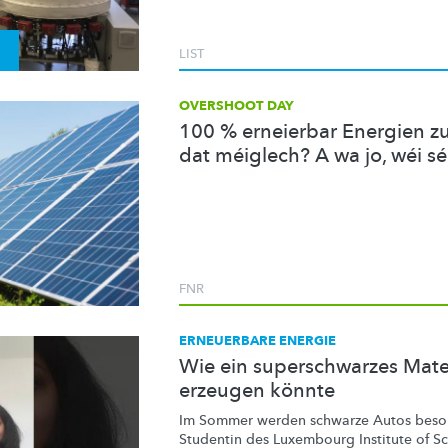
LIST
OVERSHOOT DAY
100 % erneierbar Energien z
dat méiglech? A wa jo, wéi sé
FNR
ERNEUERBARE ENERGIE
Wie ein superschwarzes Materi
erzeugen könnte
Im Sommer werden schwarze Autos beson
Studentin des Luxembourg Institute of S