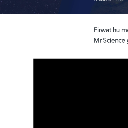
Firwat hu 
Mr Science 