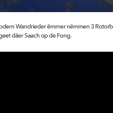
modern Wandrieder ëmmer nëmmen 3 Rotorbl
geet däer Saach op de Fong.