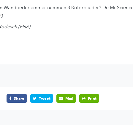
rn Wandrieder ëmmer nëmmen 3 Rotorblieder? De Mr Science
g.
Rodesch (FNR)
L
Share
Tweet
Mail
Print