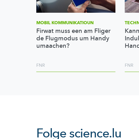
MOBIL
KOMMUNIKATIOUN
TECHN
Firwat muss een am Fliger
Kann
de Flugmodus um Handy
Indu
umaachen?
Hand
FNR
FNR
Folge
science.lu