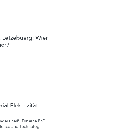
u Lëtzebuerg: Wier
ier?
al Elektrizität
ders heiß. Für eine PhD
cience and Technolog...