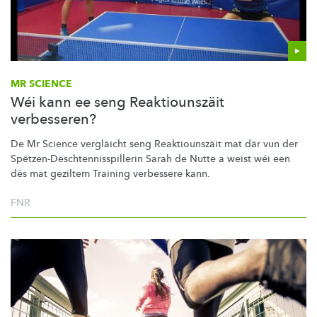
MR SCIENCE
Wéi kann ee seng Reaktiounszäit
verbesseren?
De Mr Science vergläicht seng
Reaktiounszäit
mat där vun der
Spëtzen-Dëschtennisspillerin
Sarah de Nutte a weist wéi een
dës mat geziltem Training verbessere kann.
FNR