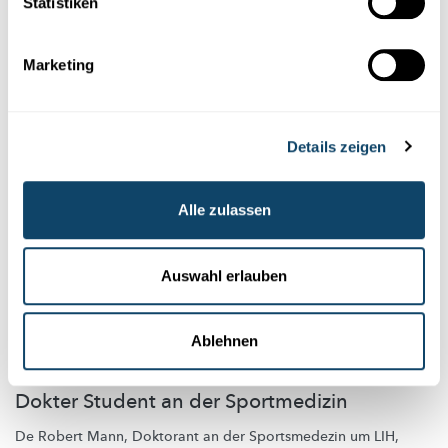
Statistiken
Ende eines 80-jährigen Lebens sind wir also wie weit gelaufen?
FNR
Marketing
Details zeigen
Alle zulassen
Auswahl erlauben
Ablehnen
INTERVIEW MAM ROBERT MANN
Dokter Student an der Sportmedizin
De Robert Mann, Doktorant an der Sportsmedezin um LIH,