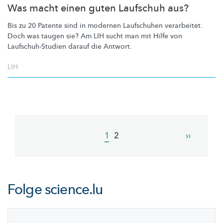
Was macht einen guten Laufschuh aus?
Bis zu 20 Patente sind in modernen Laufschuhen verarbeitet.
Doch was taugen sie? Am LIH sucht man mit Hilfe von
Laufschuh-Studien
darauf die Antwort.
LIH
Pagination
Current
1
Page
2
Next
››
page
page
Folge
science.lu