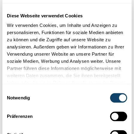
erklärt Lizzie und Nouga warum.
FNR
Diese Webseite verwendet Cookies
Wir verwenden Cookies, um Inhalte und Anzeigen zu
personalisieren, Funktionen für soziale Medien anbieten
zu können und die Zugriffe auf unsere Website zu
analysieren. Außerdem geben wir Informationen zu Ihrer
Verwendung unserer Website an unsere Partner für
soziale Medien, Werbung und Analysen weiter. Unsere
Partner führen diese Informationen möglicherweise mit
weiteren Daten zusammen, die Sie ihnen bereitgestellt
haben oder die sie im Rahmen Ihrer Nutzung der Dienste
gesammelt haben.
Einwilligungsauswahl
Notwendig
TÄGLICHE SCHRITTE
Wie viele Kilometer laufen wir im Leben?
Präferenzen
Wir machen im Schnitt 7.500 Schritte pro Tag. Da ein Schritt im
Durchschnitt 0,8 Meter beträgt, laufen wir 6 km pro Tag. Am