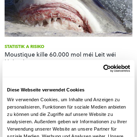
STATISTIK A RISIKO
Moustique kille 60.000 mol méi Leit wéi
Haien !
Attack vun engem wäissen Hai? Net
gutt...Iwwerliewenschancen:
net grouss. Mee
glécklecherweis
kënnt dat net dacks fir!
Diese Webseite verwendet Cookies
FNR
Wir verwenden Cookies, um Inhalte und Anzeigen zu
personalisieren, Funktionen für soziale Medien anbieten
zu können und die Zugriffe auf unsere Website zu
analysieren. Außerdem geben wir Informationen zu Ihrer
Verwendung unserer Website an unsere Partner für
soziale Medien, Werbung und Analysen weiter. Unsere