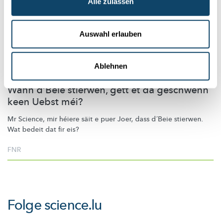
Alle zulassen
Auswahl erlauben
Ablehnen
NATURSCHUTZ
Wann d’Beie stierwen, gëtt et da geschwënn
keen Uebst méi?
Mr Science, mir héiere säit e puer Joer, dass d´Beie stierwen.
Wat bedeit dat fir eis?
FNR
Folge
science.lu