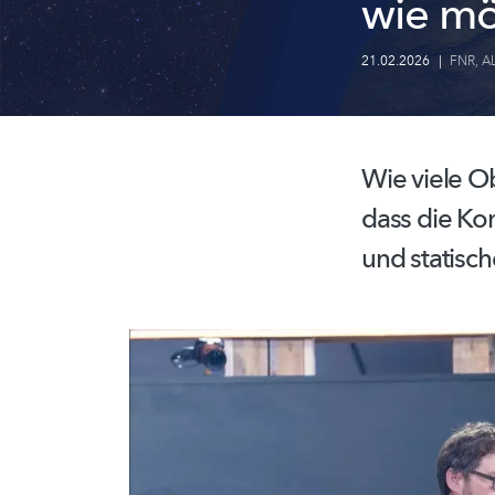
wie mö
21.02.2026
|
FNR
,
A
Wie viele Ob
dass die Ko
und statische