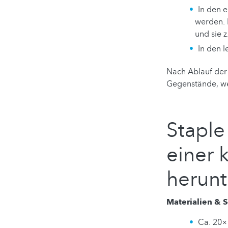
In den e
werden. 
und sie 
In den l
Nach Ablauf der 
Gegenstände, we
Staple
einer 
herunt
Materialien & S
Ca. 20×