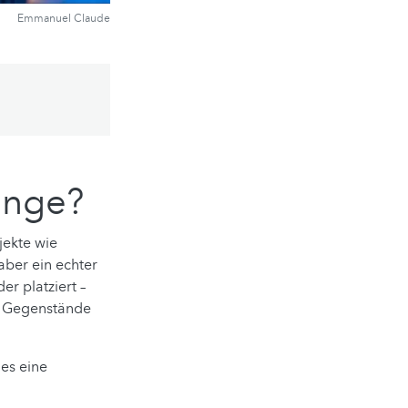
Emmanuel Claude
enge?
jekte wie
aber ein echter
r platziert –
69 Gegenstände
 es eine