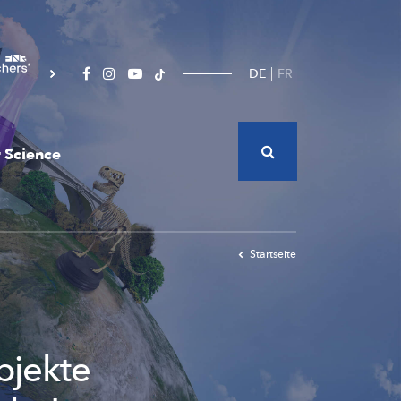
DE
FR
 Science
Startseite
bjekte