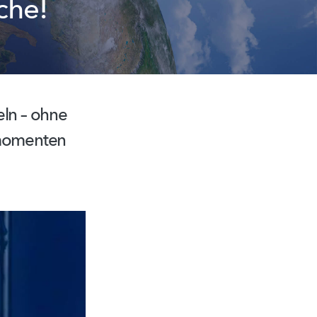
che!
eln – ohne
ehmomenten