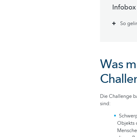
Infobox
So gelin
Was mu
Challe
Die Challenge ba
sind:
Schwerp
Objekts 
Menschen