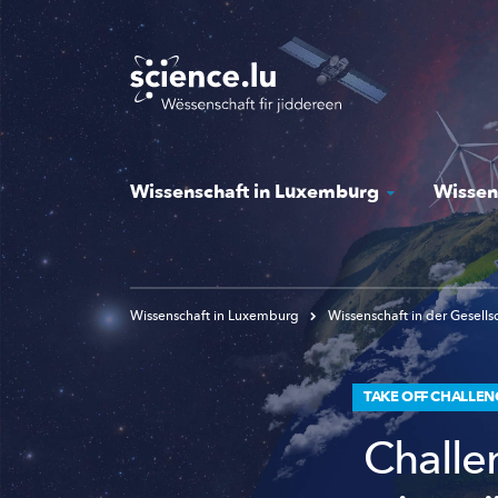
Skip
to
main
content
Wissenschaft in Luxemburg
Wissen
Wissenschaft in Luxemburg
Wissenschaft in der Gesells
TAKE OFF CHALLE
Challe