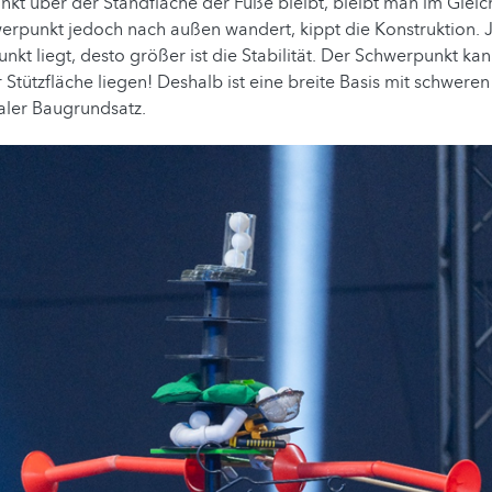
unkt über der Standfläche der Füße bleibt, bleibt man im Gle
erpunkt jedoch nach außen wandert, kippt die Konstruktion. Je
nkt liegt, desto größer ist die Stabilität. Der Schwerpunkt ka
 Stützfläche liegen! Deshalb ist eine breite Basis mit schwere
raler Baugrundsatz.