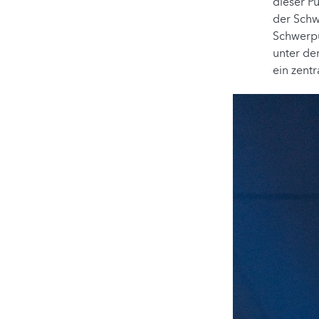
dieser P
der Schw
Schwerpu
unter der
ein zent