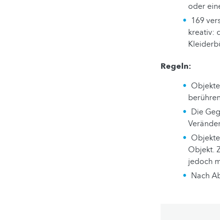
oder ein
169 vers
kreativ:
Kleiderb
Regeln:
Objekte
berühren
Die Geg
Veränderb
Objekte
Objekt. Z
jedoch mü
Nach Ab