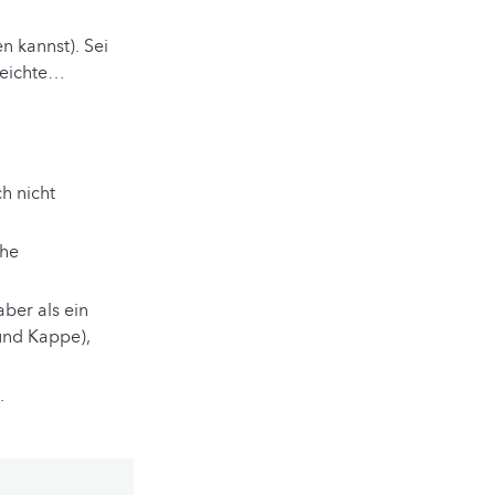
n kannst). Sei
 leichte…
h nicht
che
ber als ein
 und Kappe),
.