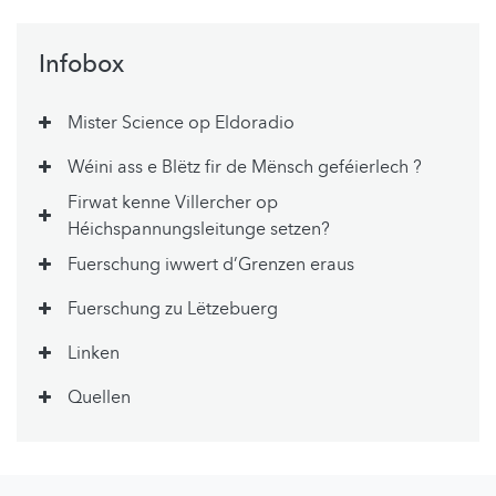
Infobox
Mister Science op Eldoradio
Wéini ass e Blëtz fir de Mënsch geféierlech ?
Firwat kenne Villercher op
Héichspannungsleitunge setzen?
Fuerschung iwwert d’Grenzen eraus
Fuerschung zu Lëtzebuerg
Linken
Quellen