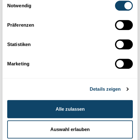
Mr Science
Notwendig
MR SCIENCE
Präferenzen
Wéi kënnen Buedemdéieren eis am Kampf
géint de Klimawandel ënnerstëtzen?
FNR
,
RTL
Statistiken
Marketing
Details zeigen
Alle zulassen
Experimentieren
Auswahl erlauben