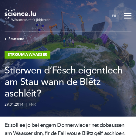
Skip
to
FR
main
content
Startseite
STROUM A WAASSER
Stierwen d’Fësch eigentlech
am Stau wann de Blëtz
aschléit?
29.01.2014
|
FNR
Et soll ee jo bei engem Donnerwieder net dobaussen
am Waasser sinn, fir de Fall wou e Blëtz géif aschloen.