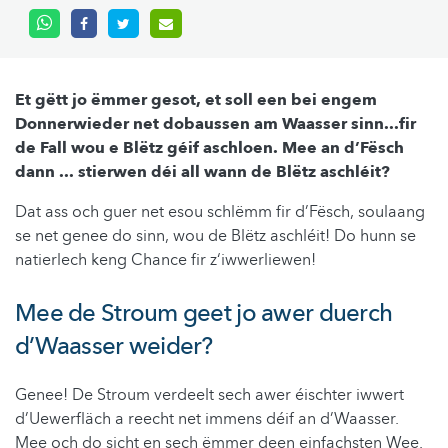
Et gëtt jo ëmmer gesot, et soll een bei engem
Donnerwieder net dobaussen am Waasser sinn...fir
de Fall wou e Blëtz géif aschloen. Mee an d’Fësch
dann ... stierwen déi all wann de Blëtz aschléit?
Dat ass och guer net esou schlëmm fir d’Fësch, soulaang
se net genee do sinn, wou de Blëtz aschléit! Do hunn se
natierlech keng Chance fir z‘iwwerliewen!
Mee de Stroum geet jo awer duerch
d’Waasser weider?
Genee! De Stroum verdeelt sech awer éischter iwwert
d’Uewerfläch a reecht net immens déif an d’Waasser.
Mee och do sicht en sech ëmmer deen einfachsten Wee.