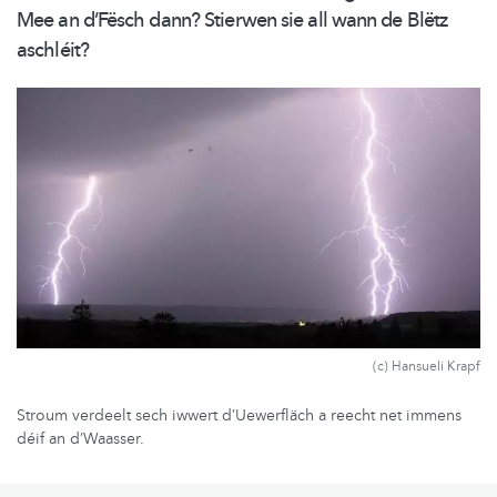
Mee an d’Fësch dann? Stierwen sie all wann de Blëtz
aschléit?
(c) Hansueli Krapf
Stroum verdeelt sech iwwert d’Uewerfläch a reecht net immens
déif an d’Waasser.