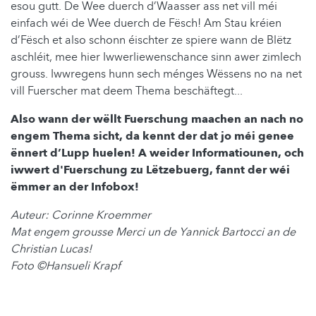
esou gutt. De Wee duerch d’Waasser ass net vill méi
einfach wéi de Wee duerch de Fësch! Am Stau kréien
d’Fësch et also schonn éischter ze spiere wann de Blëtz
aschléit, mee hier Iwwerliewenschance sinn awer zimlech
grouss. Iwwregens hunn sech ménges W
ëssens no na net
vill Fuerscher mat deem Thema beschäftegt...
Also wann der wëllt Fuerschung maachen an nach no
engem Thema sicht, da kennt der dat jo méi genee
ënnert d’Lupp huelen! A weider Informatiounen, och
iwwert d'Fuerschung zu Lëtzebuerg, fannt der wéi
ëmmer an der Infobox!
Auteur: Corinne Kroemmer
Mat engem grousse Merci un de Yannick Bartocci an de
Christian Lucas!
Foto ©Hansueli Krapf