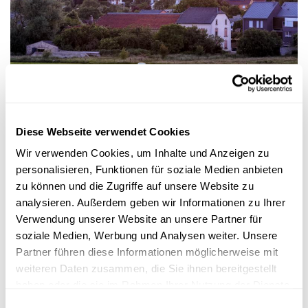
Mr Science
SONNENËNNERGANG
Firwat gëtt den Himmel owes rout?
Diese Webseite verwendet Cookies
Wir verwenden Cookies, um Inhalte und Anzeigen zu
personalisieren, Funktionen für soziale Medien anbieten
zu können und die Zugriffe auf unsere Website zu
analysieren. Außerdem geben wir Informationen zu Ihrer
Verwendung unserer Website an unsere Partner für
soziale Medien, Werbung und Analysen weiter. Unsere
Partner führen diese Informationen möglicherweise mit
weiteren Daten zusammen, die Sie ihnen bereitgestellt
haben oder die sie im Rahmen Ihrer Nutzung der Dienste
gesammelt haben.
Einwilligungsauswahl