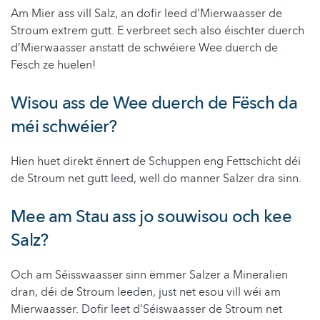
Am Mier ass vill Salz, an dofir leed d’Mierwaasser de
Stroum extrem gutt. E verbreet sech also éischter duerch
d’Mierwaasser anstatt de schwéiere Wee duerch de
Fësch ze huelen!
Wisou ass de Wee duerch de Fësch da
méi schwéier?
Hien huet direkt ënnert de Schuppen eng Fettschicht déi
de Stroum net gutt leed, well do manner Salzer dra sinn.
Mee am Stau ass jo souwisou och kee
Salz?
Och am Séisswaasser sinn ëmmer Salzer a Mineralien
dran, déi de Stroum leeden, just net esou vill wéi am
Mierwaasser. Dofir leet d’Séiswaasser de Stroum net