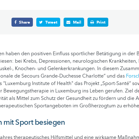
Share
Tweet
Mail
Print
en haben den positiven Einfluss sportlicher Betätigung in de
esen: bei Krebs, Depressionen, neurologischen Krankheiten, 
Muskel-, Knochen- und Gelenkerkrankungen. In diesem Zusa
ionale de Secours Grande-Duchesse Charlotte“ und das
Forsc
 "Luxemburg Institute of Health" das Projekt „Sport-Santé“ so
er Bewegungstherapie in Luxemburg ins Leben gerufen. Ziel des 
vität als Mittel zum Schutz der Gesundheit zu fördern und die 
herapeutischen Sportangeboten im Großherzogtum zu erhöhe
n mit Sport besiegen
wahres therapeutisches Hilfsmittel und eine wirksame Maßna