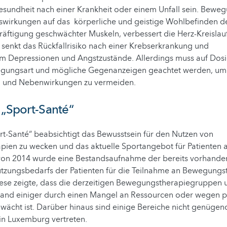
sundheit nach einer Krankheit oder einem Unfall sein. Beweg
uswirkungen auf das körperliche und geistige Wohlbefinden de
räftigung geschwächter Muskeln, verbessert die Herz-Kreislau
senkt das Rückfallrisiko nach einer Krebserkrankung und
m Depressionen und Angstzustände. Allerdings muss auf Dosi
egungsart und mögliche Gegenanzeigen geachtet werden, um
len und Nebenwirkungen zu vermeiden.
 „Sport-Santé“
rt-Santé“ beabsichtigt das Bewusstsein für den Nutzen von
ien zu wecken und das aktuelle Sportangebot für Patienten a
 von 2014 wurde eine Bestandsaufnahme der bereits vorhandene
ützungsbedarfs der Patienten für die Teilnahme an Bewegungs
iese zeigte, dass die derzeitigen Bewegungstherapiegruppen u
tand einiger durch einen Mangel an Ressourcen oder wegen p
wächt ist. Darüber hinaus sind einige Bereiche nicht genügen
in Luxemburg vertreten.