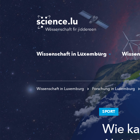
Skip
to
main
content
Wissenschaft in Luxemburg
Wissen
Wissenschaft in Luxemburg
Forschung in Luxemburg
SPORT
Wie ka