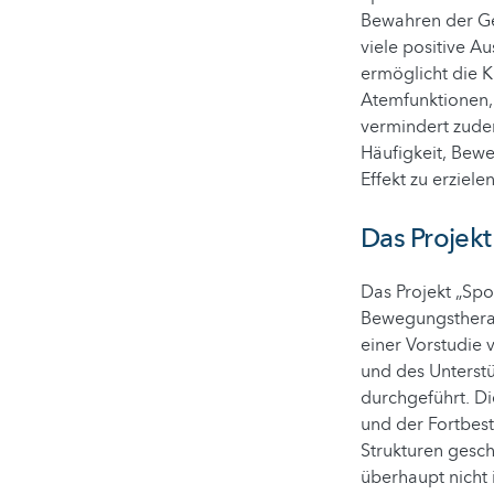
Bewahren der Ge
viele positive A
ermöglicht die K
Atemfunktionen, 
vermindert zude
Häufigkeit, Bew
Effekt zu erzie
Das Projekt
Das Projekt „Spo
Bewegungstherap
einer Vorstudie
und des Unterst
durchgeführt. D
und der Fortbes
Strukturen gesch
überhaupt nicht 