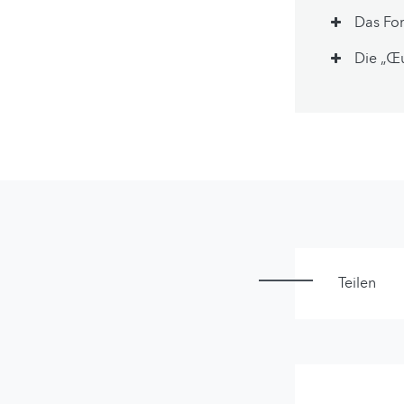
Das For
Die „Œ
Teilen