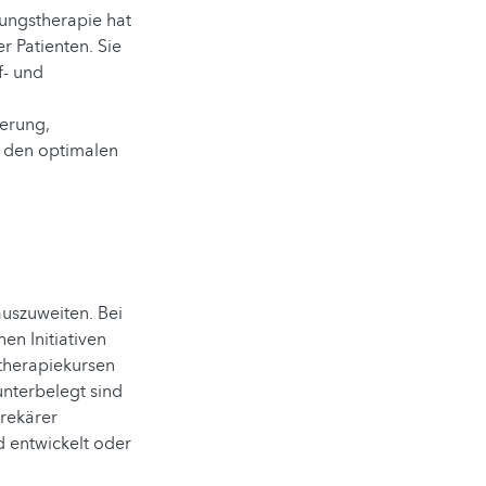
ungstherapie hat
r Patienten. Sie
f- und
erung,
 den optimalen
uszuweiten. Bei
n Initiativen
therapiekursen
nterbelegt sind
rekärer
d entwickelt oder