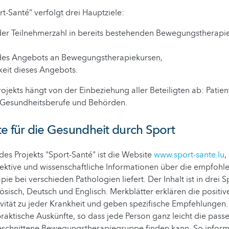
rt-Santé“ verfolgt drei Hauptziele:
der Teilnehmerzahl in bereits bestehenden Bewegungstherap
des Angebots an Bewegungstherapiekursen,
keit dieses Angebots.
rojekts hängt von der Einbeziehung aller Beteiligten ab: Patien
Gesundheitsberufe und Behörden.
e für die Gesundheit durch Sport
es Projekts "Sport-Santé" ist die Website
www.sport-sante.lu
,
ektive und wissenschaftliche Informationen über die empfohl
e bei verschieden Pathologien liefert. Der Inhalt ist in drei 
ösisch, Deutsch und Englisch. Merkblätter erklären die positi
ivität zu jeder Krankheit und geben spezifische Empfehlungen
aktische Auskünfte, so dass jede Person ganz leicht die passe
eschnittene Bewegungstherapiegruppe finden kann. So informi