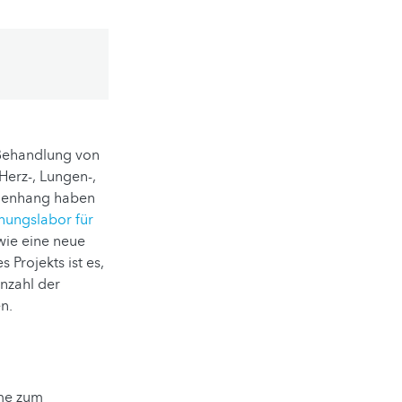
r Behandlung von
Herz-, Lungen-,
mmenhang haben
hungslabor für
wie eine neue
Projekts ist es,
Anzahl der
n.
hme zum