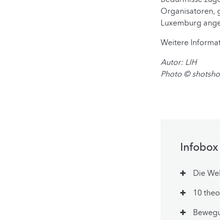
Organisatoren, g
Luxemburg ange
Weitere Informat
Autor: LIH
Photo © shotsh
Infobox
Die Web
10 theo
Bewegu