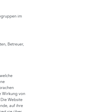
iegruppen im
ten, Betreuer,
 welche
ene
Sprachen
ve Wirkung von
. Die Website
nde, auf ihre
ert sie über