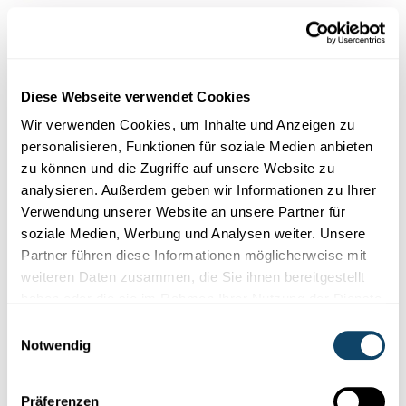
Diese Webseite verwendet Cookies
Wir verwenden Cookies, um Inhalte und Anzeigen zu
personalisieren, Funktionen für soziale Medien anbieten
zu können und die Zugriffe auf unsere Website zu
analysieren. Außerdem geben wir Informationen zu Ihrer
Verwendung unserer Website an unsere Partner für
Abbildung 5: Verteilung der Antworten zur Frage Q202
soziale Medien, Werbung und Analysen weiter. Unsere
der Umfragen 2023, 2021 und 2019 über wie gut sich die
Partner führen diese Informationen möglicherweise mit
Bevölkerung über Wissenschaft und Forschung informiert
weiteren Daten zusammen, die Sie ihnen bereitgestellt
fühlt.
haben oder die sie im Rahmen Ihrer Nutzung der Dienste
gesammelt haben.
Einwilligungsauswahl
Wie viel soll Luxemburg in
Notwendig
Forschung investieren?
Präferenzen