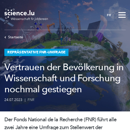
Skip
to
FR
main
content
Startseite
REPRÄSENTATIVE FNR-UMFRAGE
Vertrauen der Bevölkerung in
Wissenschaft und Forschung
nochmal gestiegen
24.07.2023
|
FNR
Der Fonds National de la Recherche (FNR) führt alle
zwei Jahre eine Umfrage zum Stellenwert der