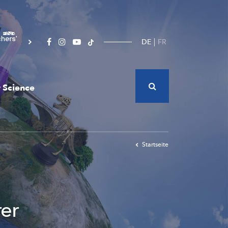
DE
FR
 Science
Startseite
er