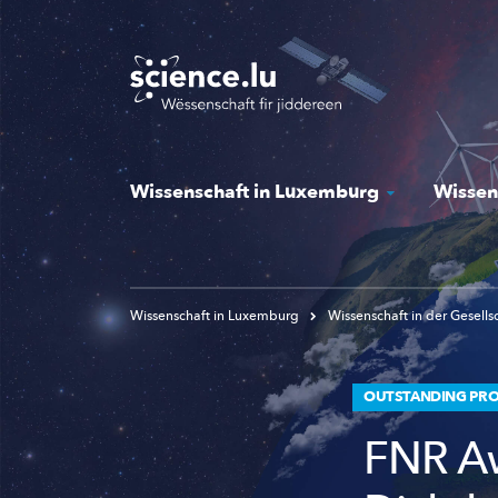
Skip
to
main
content
Wissenschaft in Luxemburg
Wissen
Wissenschaft in Luxemburg
Wissenschaft in der Gesells
OUTSTANDING PROM
FNR Aw