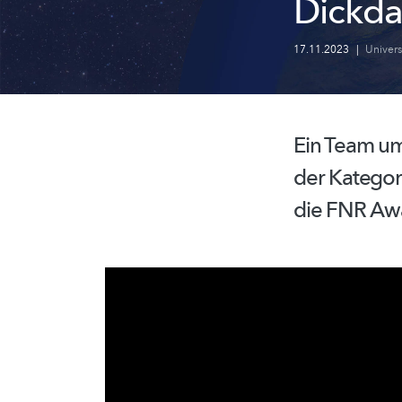
Dickda
17.11.2023
|
Univer
Ein Team um 
der Kategori
die FNR Aw