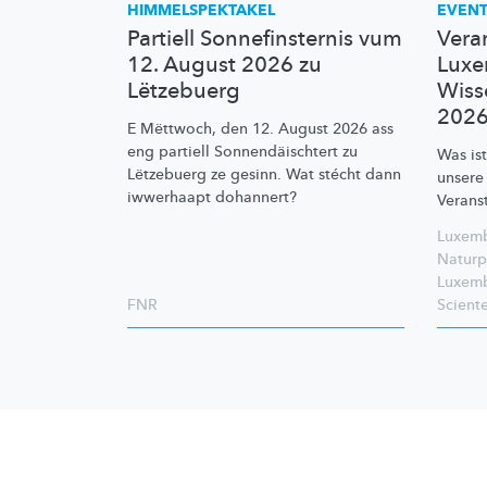
HIMMELSPEKTAKEL
EVEN
Partiell Sonnefinsternis vum
Vera
12. August 2026 zu
Luxe
Lëtzebuerg
Wiss
202
E Mëttwoch, den 12. August 2026 ass
eng partiell
Sonnendäischtert
zu
Was is
Lëtzebuerg ze gesinn. Wat stécht dann
unsere
iwwerhaapt dohannert?
Verans
Luxemb
Naturp
Luxem
FNR
Scient