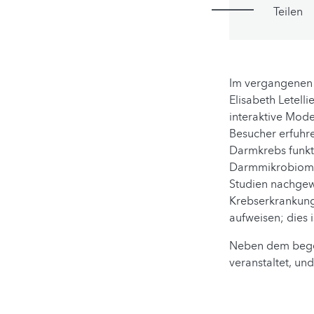
Teilen
Im vergangenen 
Elisabeth Letell
interaktive Mode
Besucher erfuhre
Darmkrebs funkti
Darmmikrobiom b
Studien nachgew
Krebserkrankung
aufweisen; dies 
Neben dem bege
veranstaltet, un