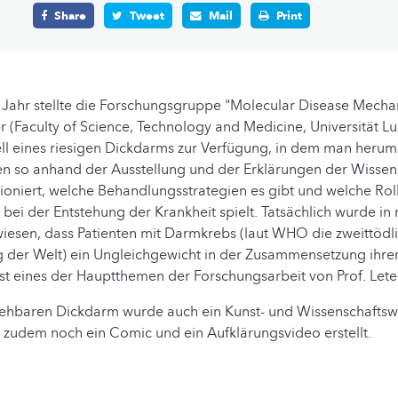
Share
Tweet
Mail
Print
Jahr stellte die Forschungsgruppe "Molecular Disease Mecha
ier (Faculty of Science, Technology and Medicine, Universität 
ll eines riesigen Dickdarms zur Verfügung, in dem man herum
n so anhand der Ausstellung und der Erklärungen der Wissens
oniert, welche Behandlungsstrategien es gibt und welche Rol
ei der Entstehung der Krankheit spielt. Tatsächlich wurde in
iesen, dass Patienten mit Darmkrebs (laut WHO die zweittödl
 der Welt) ein Ungleichgewicht in der Zusammensetzung ihr
ist eines der Hauptthemen der Forschungsarbeit von Prof. Letel
hbaren Dickdarm wurde auch ein Kunst- und Wissenschafts
d zudem noch ein Comic und ein Aufklärungsvideo erstellt.