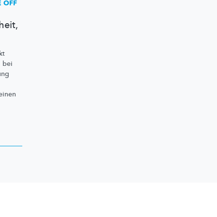
 OFF
eit,
kt
 bei
ung
einen