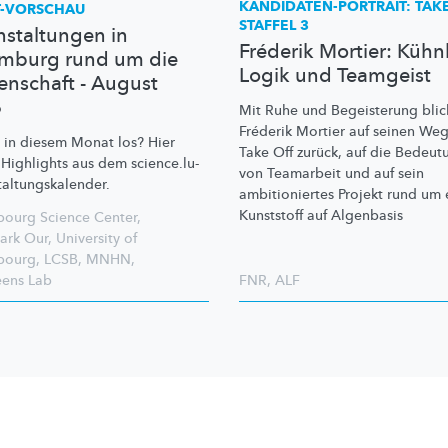
KANDIDATEN-PORTRAIT:
TAKE
T-VORSCHAU
STAFFEL 3
nstaltungen in
Fréderik Mortier: Kühnh
mburg rund um die
Logik und Teamgeist
enschaft - August
6
Mit Ruhe und Begeisterung blic
Fréderik Mortier auf seinen Weg
t in diesem Monat los? Hier
Take Off zurück, auf die Bedeut
 Highlights aus dem
science.lu-
von Teamarbeit und auf sein
taltungskalender.
ambitioniertes
Projekt rund um 
Kunststoff auf Algenbasis
ourg Science Center
,
ark Our
,
University of
bourg
,
LCSB
,
MNHN
,
eens Lab
FNR
,
ALF