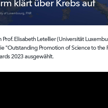
rm klärt über Krebs auf
sity of Luxembourg
,
FNR
Prof. Elisabeth Letellier (Universität Luxemb
e "Outstanding Promotion of Science to the P
ards 2023 ausgewählt.