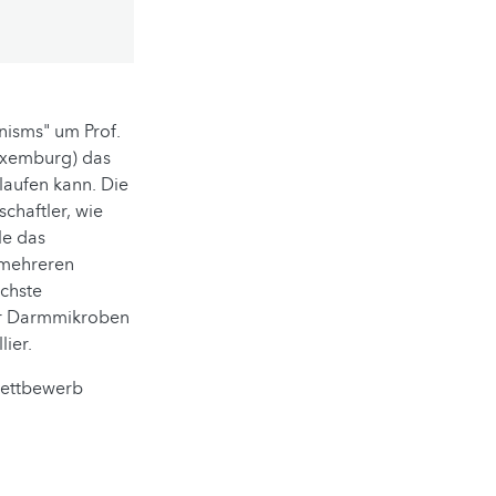
nisms" um Prof.
Luxemburg) das
laufen kann. Die
chaftler, wie
le das
 mehreren
ichste
er Darmmikroben
lier.
wettbewerb