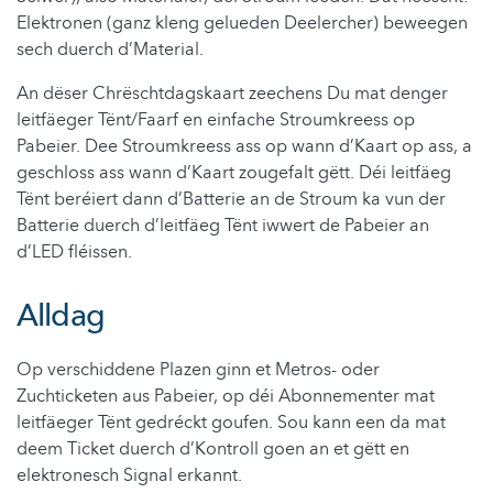
Elektronen (ganz kleng gelueden Deelercher) beweegen
sech duerch d’Material.
An dëser Chrëschtdagskaart zeechens Du mat denger
leitfäeger Tënt/Faarf en einfache Stroumkreess op
Pabeier. Dee Stroumkreess ass op wann d’Kaart op ass, a
geschloss ass wann d’Kaart zougefalt gëtt. Déi leitfäeg
Tënt beréiert dann d’Batterie an de Stroum ka vun der
Batterie duerch d’leitfäeg Tënt iwwert de Pabeier an
d’LED fléissen.
Alldag
Op verschiddene Plazen ginn et Metros- oder
Zuchticketen aus Pabeier, op déi Abonnementer mat
leitfäeger Tënt gedréckt goufen. Sou kann een da mat
deem Ticket duerch d’Kontroll goen an et gëtt en
elektronesch Signal erkannt.