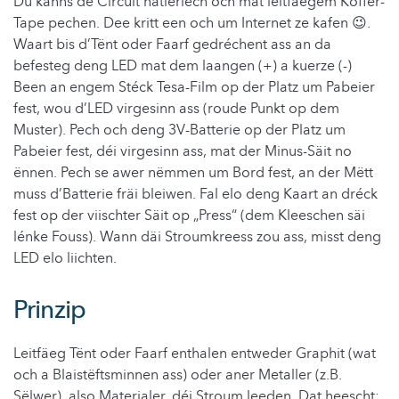
Du kanns de Circuit natierlech och mat leitfäegem Koffer-
Tape pechen. Dee kritt een och um Internet ze kafen 😉.
Waart bis d’Tënt oder Faarf gedréchent ass an da
befesteg deng LED mat dem laangen (+) a kuerze (-)
Been an engem Stéck Tesa-Film op der Platz um Pabeier
fest, wou d’LED virgesinn ass (roude Punkt op dem
Muster). Pech och deng 3V-Batterie op der Platz um
Pabeier fest, déi virgesinn ass, mat der Minus-Säit no
ënnen. Pech se awer nëmmen um Bord fest, an der Mëtt
muss d’Batterie fräi bleiwen. Fal elo deng Kaart an dréck
fest op der viischter Säit op „Press“ (dem Kleeschen säi
lénke Fouss). Wann däi Stroumkreess zou ass, misst deng
LED elo liichten.
Prinzip
Leitfäeg Tënt oder Faarf enthalen entweder Graphit (wat
och a Blaistëftsminnen ass) oder aner Metaller (z.B.
Sëlwer), also Materialer, déi Stroum leeden. Dat heescht: