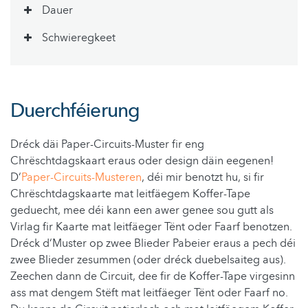
Dauer
Schwieregkeet
Duerchféierung
Dréck däi Paper-Circuits-Muster fir eng
Chrëschtdagskaart eraus oder design däin eegenen!
D‘
Paper-Circuits-Musteren
, déi mir benotzt hu, si fir
Chrëschtdagskaarte mat leitfäegem Koffer-Tape
geduecht, mee déi kann een awer genee sou gutt als
Virlag fir Kaarte mat leitfäeger Tënt oder Faarf benotzen.
Dréck d‘Muster op zwee Blieder Pabeier eraus a pech déi
zwee Blieder zesummen (oder dréck duebelsaiteg aus).
Zeechen dann de Circuit, dee fir de Koffer-Tape virgesinn
ass mat dengem Stëft mat leitfäeger Tënt oder Faarf no.