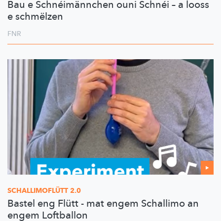
Bau e Schnéimännchen ouni Schnéi – a looss
e schmëlzen
FNR
SCHALLIMOFLÜTT
2.0
Bastel eng Flütt - mat engem Schallimo an
engem Loftballon