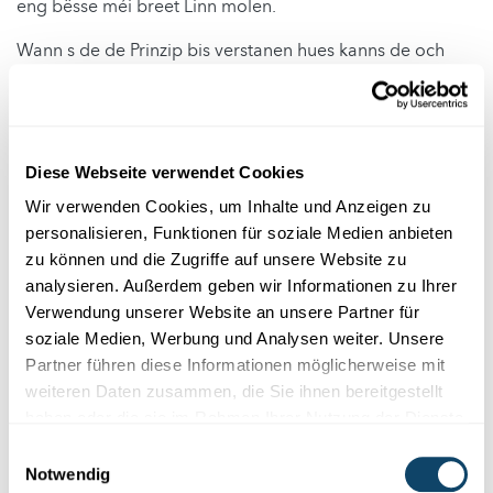
eng bësse méi breet Linn molen.
Wann s de de Prinzip bis verstanen hues kanns de och
kreativ ginn an deng eegen Chrëschtdagskaarten
designen. A wann s de nach Inspiratioun brauchs, fënns
de
hei
e puer Iddien.
An hei nach en anert Experiment fir dats de och eng LED
Diese Webseite verwendet Cookies
an eng Batterie brauchs:
Wir verwenden Cookies, um Inhalte und Anzeigen zu
personalisieren, Funktionen für soziale Medien anbieten
zu können und die Zugriffe auf unsere Website zu
analysieren. Außerdem geben wir Informationen zu Ihrer
Verwendung unserer Website an unsere Partner für
soziale Medien, Werbung und Analysen weiter. Unsere
Partner führen diese Informationen möglicherweise mit
weiteren Daten zusammen, die Sie ihnen bereitgestellt
haben oder die sie im Rahmen Ihrer Nutzung der Dienste
gesammelt haben.
Einwilligungsauswahl
Notwendig