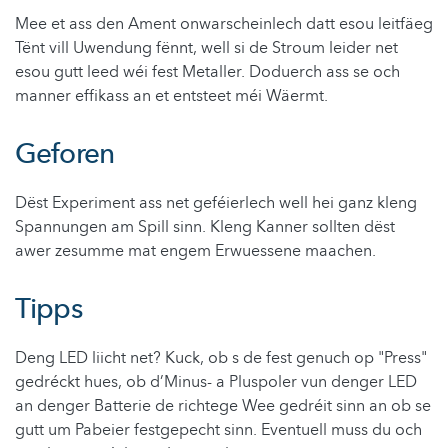
Mee et ass den Ament onwarscheinlech datt esou leitfäeg
Tënt vill Uwendung fënnt, well si de Stroum leider net
esou gutt leed wéi fest Metaller. Doduerch ass se och
manner effikass an et entsteet méi Wäermt.
Geforen
Dëst Experiment ass net geféierlech well hei ganz kleng
Spannungen am Spill sinn. Kleng Kanner sollten dëst
awer zesumme mat engem Erwuessene maachen.
Tipps
Deng LED liicht net? Kuck, ob s de fest genuch op "Press"
gedréckt hues, ob d’Minus- a Pluspoler vun denger LED
an denger Batterie de richtege Wee gedréit sinn an ob se
gutt um Pabeier festgepecht sinn. Eventuell muss du och