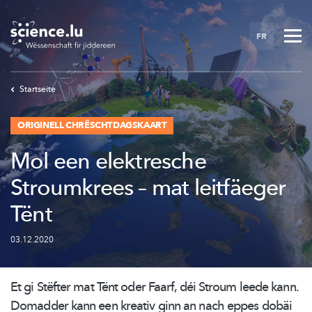
Skip
to
FR
main
content
Startseite
ORIGINELL CHRËSCHTDAGSKAART
Mol een elektresche
Stroumkrees – mat leitfäeger
Tënt
03.12.2020
Et gi Stëfter mat Tënt oder Faarf, déi Stroum leede kann.
Domadder kann een kreativ ginn an nach eppes dobäi