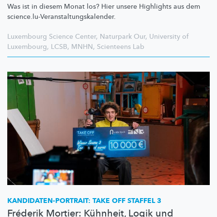
Was ist in diesem Monat los? Hier unsere Highlights aus dem
science.lu-Veranstaltungskalender.
Luxembourg Science Center
,
Naturpark Our
,
University of
Luxembourg
,
LCSB
,
MNHN
,
Scienteens Lab
KANDIDATEN-PORTRAIT:
TAKE OFF STAFFEL 3
Fréderik Mortier: Kühnheit, Logik und