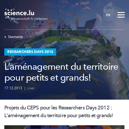
Skip
to
FR
main
content
Startseite
RESEARCHERS DAYS 2012
L’aménagement du territoire
pour petits et grands!
17.12.2013
|
Liser
Projets du CEPS pour les Researchers Days 2012 :
L'aménagement
du territoire pour petits et grands!