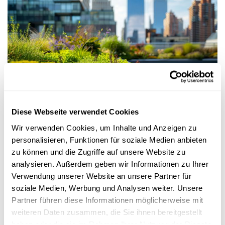
Forschung in Luxemburg
Diese Webseite verwendet Cookies
RAUMPLANUNG UND GESUNDHEIT
Wir verwenden Cookies, um Inhalte und Anzeigen zu
Wie können Städte so gestaltet werden, dass
personalisieren, Funktionen für soziale Medien anbieten
sie Stress reduzieren?
zu können und die Zugriffe auf unsere Website zu
Stadtleben ist attraktiv, kann aber auch an die Nerven gehen.
analysieren. Außerdem geben wir Informationen zu Ihrer
Die
FragMent-Studie
soll helfen, Städte zu entwerfen, die ...
Verwendung unserer Website an unsere Partner für
Liser
soziale Medien, Werbung und Analysen weiter. Unsere
Partner führen diese Informationen möglicherweise mit
weiteren Daten zusammen, die Sie ihnen bereitgestellt
haben oder die sie im Rahmen Ihrer Nutzung der Dienste