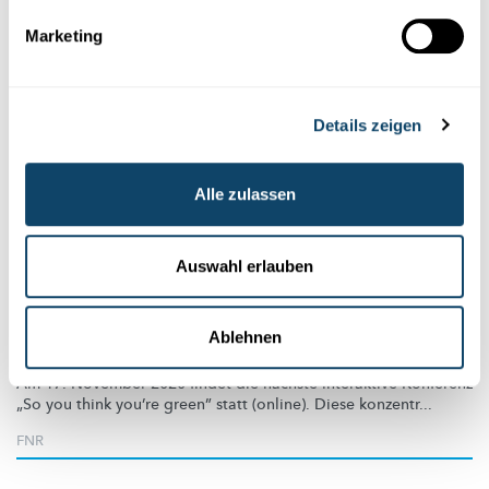
Marketing
Details zeigen
Alle zulassen
Wissenschaft in der Gesellschaft
Auswahl erlauben
INTERAKTIVE KONFERENZ
Wie kann man als Bürger seine
Ablehnen
Umweltbelastung reduzieren?
Am 17. November 2020 findet die nächste interaktive Konferenz
„So you think you’re green” statt (online). Diese konzentr...
FNR