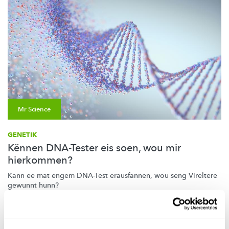
Mr Science
GENETIK
Kënnen DNA-Tester eis soen, wou mir
hierkommen?
Kann ee mat engem DNA-Test erausfannen, wou seng Vireltere
gewunnt hunn?
FNR