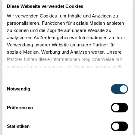
Diese Webseite verwendet Cookies
Wir verwenden Cookies, um Inhalte und Anzeigen zu
personalisieren, Funktionen für soziale Medien anbieten
zu können und die Zugriffe auf unsere Website zu
analysieren. Außerdem geben wir Informationen zu Ihrer
Verwendung unserer Website an unsere Partner für
soziale Medien, Werbung und Analysen weiter. Unsere
Partner führen diese Informationen möglicherweise mit
Wissenschaft in der Gesellschaft
weiteren Daten zusammen, die Sie ihnen bereitgestellt
haben oder die sie im Rahmen Ihrer Nutzung der Dienste
REPRÄSENTATIVE FNR-UMFRAGE
gesammelt haben.
Einwilligungsauswahl
Vertrauen der Bevölkerung in die
Notwendig
Wissenschaft weiter gestiegen
Wie bewerten die Luxemburger die Rolle der Wissenschaft in
der
Covid-Pandemie?
Wie hoch ist das Interesse an der
Präferenzen
Wissens...
FNR
Statistiken