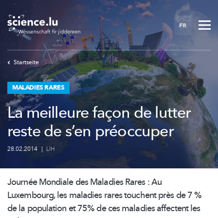
Skip
to
FR
main
content
Startseite
MALADIES RARES
La meilleure façon de lutter
reste de s’en préoccuper
28.02.2014
|
LIH
Journée Mondiale des Maladies Rares : Au
Luxembourg, les maladies rares touchent près de 7 %
de la population et 75% de ces maladies affectent les