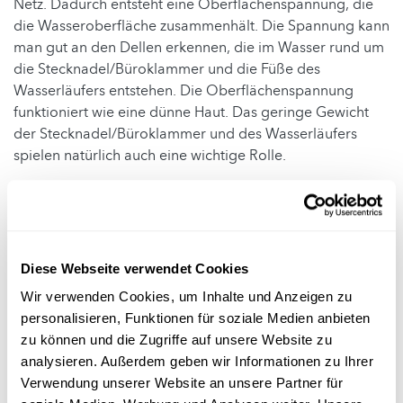
Netz. Dadurch entsteht eine Oberflächenspannung, die
die Wasseroberfläche zusammenhält. Die Spannung kann
man gut an den Dellen erkennen, die im Wasser rund um
die Stecknadel/Büroklammer und die Füße des
Wasserläufers entstehen. Die Oberflächenspannung
funktioniert wie eine dünne Haut. Das geringe Gewicht
der Stecknadel/Büroklammer und des Wasserläufers
spielen natürlich auch eine wichtige Rolle.
Eine detailliertere Erklärung und weitere Infos findest du
im Abschnitt „
Hintergrundwissen
“.
Anmerkung:
Du musst als Lehrperson nicht alle
Diese Webseite verwendet Cookies
Antworten und Erklärungen bereits kennen. Es geht in
dieser Rubrik „Ideen für den naturwissenschaftlichen
Wir verwenden Cookies, um Inhalte und Anzeigen zu
Unterricht in der Grundschule“ vielmehr darum den
personalisieren, Funktionen für soziale Medien anbieten
Kindern die wissenschaftliche Methode (Frage –
zu können und die Zugriffe auf unsere Website zu
Hypothese – Experiment – Beobachtung/Fazit) näher zu
analysieren. Außerdem geben wir Informationen zu Ihrer
bringen, damit sie lernen diese selbstständig
Verwendung unserer Website an unsere Partner für
anzuwenden. Ihr könnt die Antwort(en)/Erklärung(en) in