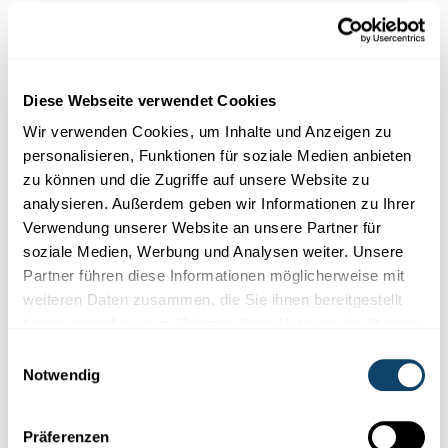
WIE WISSENSCHAFT FUNKTIONIERT
Was weiß die Wissenschaft?
Wissenschaftliche Evidenz in Pandemie-
Zeiten
Diese Webseite verwendet Cookies
Masken, Übertragung,
AstraZeneca-Empfehlungen:
Wir verwenden Cookies, um Inhalte und Anzeigen zu
Wissenschaftliche
Evidenz
kristallisiert
sich meistens aus einem
personalisieren, Funktionen für soziale Medien anbieten
kontinui...
zu können und die Zugriffe auf unsere Website zu
University of Luxembourg
,
LCSB
analysieren. Außerdem geben wir Informationen zu Ihrer
Verwendung unserer Website an unsere Partner für
soziale Medien, Werbung und Analysen weiter. Unsere
Partner führen diese Informationen möglicherweise mit
weiteren Daten zusammen, die Sie ihnen bereitgestellt
haben oder die sie im Rahmen Ihrer Nutzung der Dienste
gesammelt haben.
Einwilligungsauswahl
Notwendig
Präferenzen