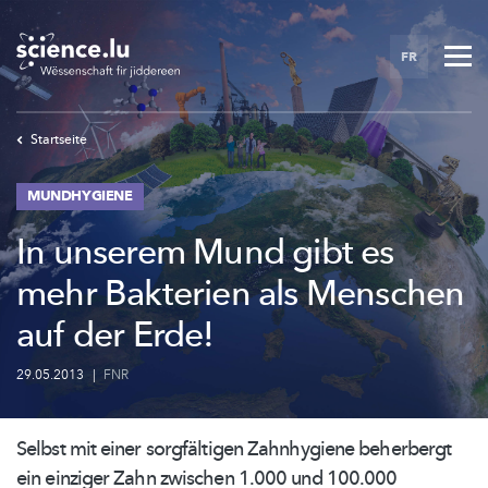
Skip
to
FR
main
content
Startseite
MUNDHYGIENE
In unserem Mund gibt es
mehr Bakterien als Menschen
auf der Erde!
29.05.2013
|
FNR
Selbst mit einer sorgfältigen Zahnhygiene beherbergt
ein einziger Zahn zwischen 1.000 und 100.000