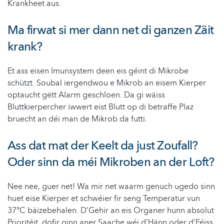
Krankheet aus.
Ma firwat si mer dann net di ganzen Zäit
krank?
Et ass eisen Imunsystem deen eis géint di Mikrobe
schützt. Soubal iergendwou e Mikrob an eisem Kierper
optaucht gëtt Alarm geschloen. Da gi wäiss
Bluttkierpercher iwwert eist Blutt op di betraffe Plaz
bruecht an déi man de Mikrob da futti.
Ass dat mat der Keelt da just Zoufall?
Oder sinn da méi Mikroben an der Loft?
Nee nee, guer net! Wa mir net waarm genuch ugedo sinn
huet eise Kierper et schwéier fir seng Temperatur vun
37°C bäizebehalen. D’Gehir an eis Organer hunn absolut
Prioritéit, dofir ginn aner Saache wéi d‘Hänn oder d‘Féiss