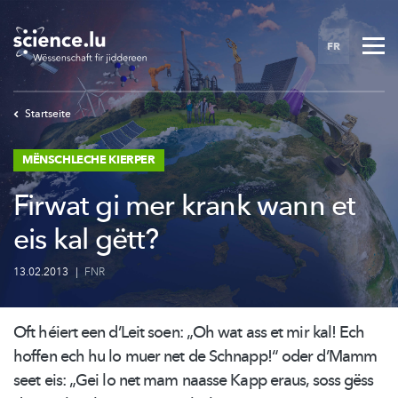
Skip
to
FR
main
content
Startseite
MËNSCHLECHE KIERPER
Firwat gi mer krank wann et
eis kal gëtt?
13.02.2013
|
FNR
Oft héiert een d’Leit soen: „Oh wat ass et mir kal! Ech
hoffen ech hu lo muer net de Schnapp!“ oder d’Mamm
seet eis: „Gei lo net mam naasse Kapp eraus, soss gëss