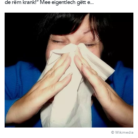
de rëm krank!“ Mee eigentlech gëtt e...
© Wikimedia