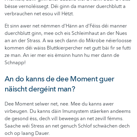
bësse vernoléissegt. Déi ginn da manner duerchblutt a
verbrauchen net esou vill Hëtzt.
Et sinn awer net nëmmen d’Hänn an d’Féiss déi manner
duerchblutt ginn, mee och eis Schleimhaut an der Nues
an an der Strass. A wa sech dann do Mikrobe néierloosse
kommen déi wäiss Bluttkierpercher net gutt bäi fir se futti
ze man. An ier mer eis ëmsinn hunn hu mer dann de
Schnapp!
An do kanns de dee Moment guer
näischt dergéint man?
Dee Moment selwer net, nee. Mee du kanns awer
virbeugen. Du kanns däin Imunsystem stäerken andeems
de gesond ëss, dech vill beweegs an net zevill fëmms.
Saache wéi Stress an net genuch Schlof schwächen dech
och op laang Dauer.