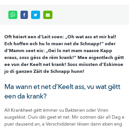
Oft héiert een d’Leit soen: „Oh wat ass et mir kal!
Ech hoffen ech hu lo muer net de Schnapp!“ oder
d’Mamm seet eis: „Gei lo net mam naasse Kapp
eraus, soss gëss de rëm krank!“ Mee eigentlech gëtt
ee vun der Keelt net krank! Soss miissten d’Eskimoe
jo di ganzen Zäit de Schnapp hunn!
Ma wann et net d’Keelt ass, vu wat gëtt
een da krank?
All Krankheet gëtt ëmmer vu Bakterien oder Viren
ausgeléist. Ouni déi geet et net. Mir ootmen där all Dag e
puer dausend an, a Verschiddener léisen dann eben eng