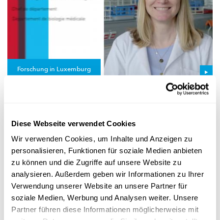
Forschung in Luxemburg
NEUGEBORENEN-SCREENING
Systematische Suche nach Krankheiten bei
Babys
Diese Webseite verwendet Cookies
Mit Hilfe des
Neugeborenen-Screenings
werden am LNS
Wir verwenden Cookies, um Inhalte und Anzeigen zu
seltene, aber
schwerwiegende
Krankheiten frühzeitig erkannt.
personalisieren, Funktionen für soziale Medien anbieten
Damit l...
zu können und die Zugriffe auf unsere Website zu
LNS
analysieren. Außerdem geben wir Informationen zu Ihrer
Verwendung unserer Website an unsere Partner für
soziale Medien, Werbung und Analysen weiter. Unsere
Partner führen diese Informationen möglicherweise mit