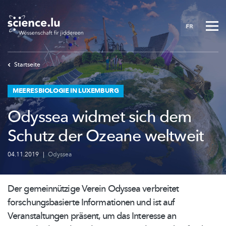
Skip
to
FR
main
content
Startseite
MEERESBIOLOGIE IN LUXEMBURG
Odyssea widmet sich dem
Schutz der Ozeane weltweit
04.11.2019
|
Odyssea
Der
gemeinnützige
Verein Odyssea verbreitet
forschungsbasierte
Informationen und ist auf
Veranstaltungen
präsent, um das Interesse an