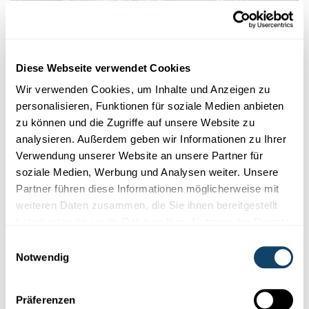
Diese Webseite verwendet Cookies
Feldforschung in Kanada und
Wir verwenden Cookies, um Inhalte und Anzeigen zu
Mosambik
personalisieren, Funktionen für soziale Medien anbieten
zu können und die Zugriffe auf unsere Website zu
Über Kooperationspartner wie die Forschungsstation
analysieren. Außerdem geben wir Informationen zu Ihrer
Mingan Island Cetacean Study (MICS) in Kanada oder
Verwendung unserer Website an unsere Partner für
das Freiwilligen-Programm Underwater Africa in
soziale Medien, Werbung und Analysen weiter. Unsere
Mozambique vermittelt Odyssea die Teilnahme an
Partner führen diese Informationen möglicherweise mit
Feldforschungsprojekten. Auf der Forschungsstation
weiteren Daten zusammen, die Sie ihnen bereitgestellt
MICS werden vom Boot aus im Golf von St. Lawrence
haben oder die sie im Rahmen Ihrer Nutzung der Dienste
Zwergwale, Buckelwale, Finnwale und Blauwale gesichtet
gesammelt haben.
Einwilligungsauswahl
und ihre Flossen und ihre Hautoberfläche fotografiert.
Notwendig
Dies dient der Identifikation von Individuen, da die
Pigmentierungsmuster und Flossenformen wie ein
Präferenzen
Fingerabdruck individuell verschieden sind. Im