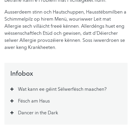
betraffe Raim e Problem mat Fiichtegkeet hunn.
Ausserdeem stinn och Hautschuppen, Hausstëbsmilben a
Schimmelpilz op hirem Menü, wouriwwer Leit mat
Allergie sech villäicht freeë kënnen. Allerdéngs huet eng
wëssenschaftlech Etüd och gewisen, datt d'Déiercher
selwer Allergie provozéiere kënnen. Soss iwwerdroen se
awer keng Krankheeten.
Infobox
Wat kann ee géint Sëlwerfësch maachen?
Fësch am Haus
Dancer in the Dark