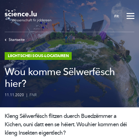
Skip
to
FR
main
content
Startseite
LIICHTSCHEI SOUS-LOCATAIREN
Wou komme Sëlwerfësch
hier?
11.11.2020
|
FNR
Kleng Sëlwerfësch flitzen duerch Buedzëmmer a
Kichen, ouni datt een se héiert. Wouhier kommen déi
kleng Insekten eigentlech?