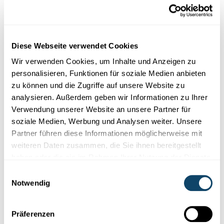
Mr Science
AN D'SCHUEL GESCHMASS
Firwat ginn et wäiss a brong Héngereeër?
Diese Webseite verwendet Cookies
FNR
Wir verwenden Cookies, um Inhalte und Anzeigen zu
personalisieren, Funktionen für soziale Medien anbieten
zu können und die Zugriffe auf unsere Website zu
analysieren. Außerdem geben wir Informationen zu Ihrer
Verwendung unserer Website an unsere Partner für
soziale Medien, Werbung und Analysen weiter. Unsere
Partner führen diese Informationen möglicherweise mit
weiteren Daten zusammen, die Sie ihnen bereitgestellt
haben oder die sie im Rahmen Ihrer Nutzung der Dienste
gesammelt haben.
Einwilligungsauswahl
Mr Science
Notwendig
AUTOTOMIE A REGENERATIOUN
Präferenzen
Firwat werfe munch Déiere Kierperdeeler of?