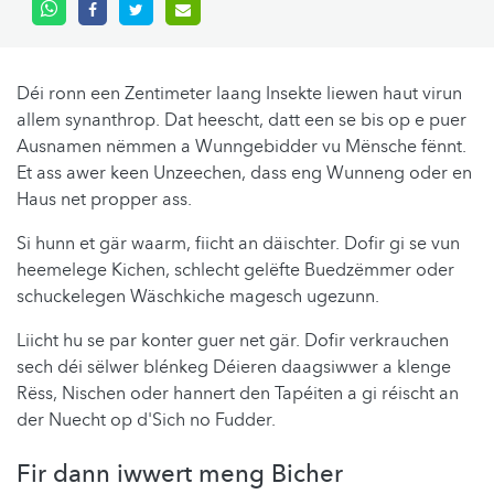
Déi ronn een Zentimeter laang Insekte liewen haut virun
allem synanthrop. Dat heescht, datt een se bis op e puer
Ausnamen nëmmen a Wunngebidder vu Mënsche fënnt.
Et ass awer keen Unzeechen, dass eng Wunneng oder en
Haus net propper ass.
Si hunn et gär waarm, fiicht an däischter. Dofir gi se vun
heemelege Kichen, schlecht gelëfte Buedzëmmer oder
schuckelegen Wäschkiche magesch ugezunn.
Liicht hu se par konter guer net gär. Dofir verkrauchen
sech déi sëlwer blénkeg Déieren daagsiwwer a klenge
Rëss, Nischen oder hannert den Tapéiten a gi réischt an
der Nuecht op d'Sich no Fudder.
Fir dann iwwert meng Bicher