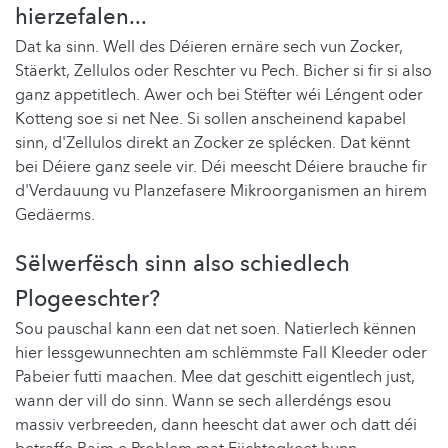
hierzefalen...
Dat ka sinn. Well des Déieren ernäre sech vun Zocker,
Stäerkt, Zellulos oder Reschter vu Pech. Bicher si fir si also
ganz appetitlech. Awer och bei Stëfter wéi Léngent oder
Kotteng soe si net Nee. Si sollen anscheinend kapabel
sinn, d'Zellulos direkt an Zocker ze splécken. Dat kënnt
bei Déiere ganz seele vir. Déi meescht Déiere brauche fir
d'Verdauung vu Planzefasere Mikroorganismen an hirem
Gedäerms.
Sëlwerfësch sinn also schiedlech
Plogeeschter?
Sou pauschal kann een dat net soen. Natierlech kënnen
hier Iessgewunnechten am schlëmmste Fall Kleeder oder
Pabeier futti maachen. Mee dat geschitt eigentlech just,
wann der vill do sinn. Wann se sech allerdéngs esou
massiv verbreeden, dann heescht dat awer och datt déi