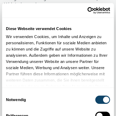
Milch Joghurt machen.
FNR
,
LIST
Diese Webseite verwendet Cookies
Wir verwenden Cookies, um Inhalte und Anzeigen zu
personalisieren, Funktionen für soziale Medien anbieten
zu können und die Zugriffe auf unsere Website zu
analysieren. Außerdem geben wir Informationen zu Ihrer
Verwendung unserer Website an unsere Partner für
soziale Medien, Werbung und Analysen weiter. Unsere
Partner führen diese Informationen möglicherweise mit
weiteren Daten zusammen, die Sie ihnen bereitgestellt
haben oder die sie im Rahmen Ihrer Nutzung der Dienste
gesammelt haben.
Einwilligungsauswahl
WELTALL
Notwendig
Satelliten sind Erd-Begleiter im Weltall
Hunderte von Satelliten kreisen um die Erde. Aber wozu sind
Präferenzen