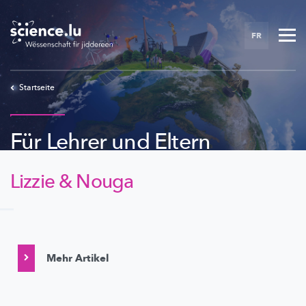
Skip
to
FR
main
content
Startseite
Für Lehrer und Eltern
Lizzie & Nouga
Mehr Artikel