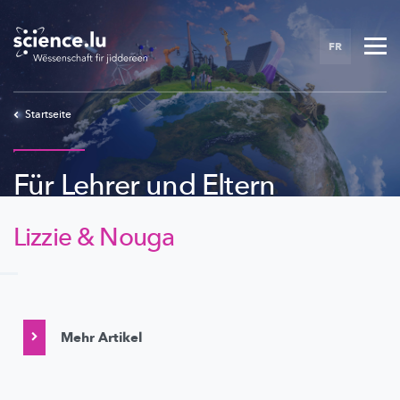
Skip
to
FR
main
content
Startseite
Für Lehrer und Eltern
Lizzie & Nouga
Mehr Artikel