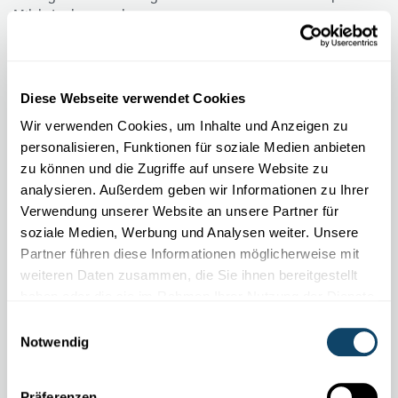
Milch Joghurt machen.
FNR
,
LIST
Diese Webseite verwendet Cookies
Wir verwenden Cookies, um Inhalte und Anzeigen zu
personalisieren, Funktionen für soziale Medien anbieten
zu können und die Zugriffe auf unsere Website zu
analysieren. Außerdem geben wir Informationen zu Ihrer
Verwendung unserer Website an unsere Partner für
soziale Medien, Werbung und Analysen weiter. Unsere
Partner führen diese Informationen möglicherweise mit
weiteren Daten zusammen, die Sie ihnen bereitgestellt
haben oder die sie im Rahmen Ihrer Nutzung der Dienste
gesammelt haben.
Einwilligungsauswahl
WELTALL
Notwendig
Satelliten sind Erd-Begleiter im Weltall
Hunderte von Satelliten kreisen um die Erde. Aber wozu sind
Präferenzen