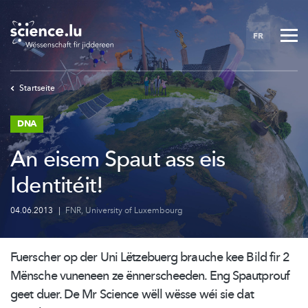
Skip
to
FR
main
content
Startseite
DNA
An eisem Spaut ass eis
Identitéit!
04.06.2013
|
FNR
,
University of Luxembourg
Fuerscher op der Uni Lëtzebuerg brauche kee Bild fir 2
Mënsche vuneneen ze
ënnerscheeden.
Eng Spautprouf
geet duer. De Mr Science wëll wësse wéi sie dat