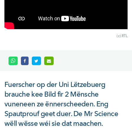
(c) RTL
Fuerscher op der Uni Lëtzebuerg
brauche kee Bild fir 2 Mënsche
vuneneen ze ënnerscheeden. Eng
Spautprouf geet duer. De Mr Science
wëll wësse wéi sie dat maachen.