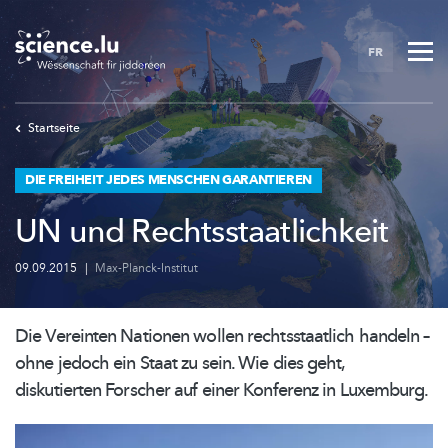
Skip
to
FR
main
content
Startseite
DIE FREIHEIT JEDES MENSCHEN GARANTIEREN
UN und Rechtsstaatlichkeit
09.09.2015
|
Max-Planck-Institut
Die Vereinten Nationen wollen
rechtsstaatlich
handeln –
ohne jedoch ein Staat zu sein. Wie dies geht,
diskutierten Forscher auf einer Konferenz in Luxemburg.