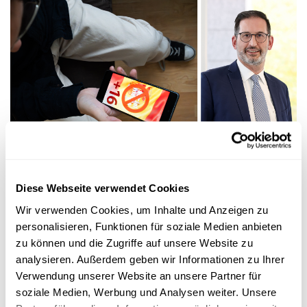
Forschung in Luxemburg
JUGENDLICHE UND SOZIALE MEDIEN
Diese Webseite verwendet Cookies
Mindestalter für soziale Medien: Wie lässt
das sich konkret umsetzen?
Wir verwenden Cookies, um Inhalte und Anzeigen zu
personalisieren, Funktionen für soziale Medien anbieten
Immer mehr europäische Länder diskutieren darüber, soziale
zu können und die Zugriffe auf unsere Website zu
Medien für jüngere Kinder zu verbieten. Eine solche Maßnahme
...
analysieren. Außerdem geben wir Informationen zu Ihrer
Verwendung unserer Website an unsere Partner für
University of Luxembourg
soziale Medien, Werbung und Analysen weiter. Unsere