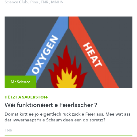
Science Club
,
Pins
,
FNR
,
MNHN
Mr Science
HËTZT A SAUERSTOFF
Wéi funktionéiert e Feierläscher ?
Domat kritt ee jo eigentlech ruck zuck e Feier aus. Mee wat ass
dat iwwerhaapt fir e Schaum deen een do sprëtzt?
FNR