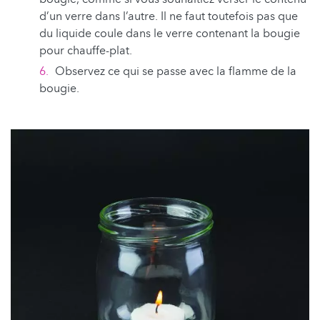
d’un verre dans l’autre. Il ne faut toutefois pas que
du liquide coule dans le verre contenant la bougie
pour chauffe-plat.
Observez ce qui se passe avec la flamme de la
bougie.