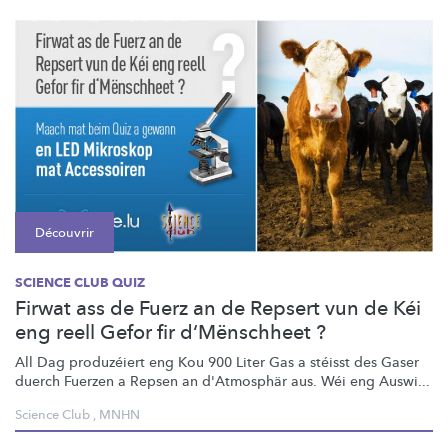
Découvrir
SCIENCE CLUB QUIZ
Firwat ass de Fuerz an de Repsert vun de Kéi
eng reell Gefor fir d‘Mënschheet ?
All Dag produzéiert eng Kou 900 Liter Gas a stéisst des Gaser
duerch Fuerzen a Repsen an d'Atmosphär aus. Wéi eng Auswi...
Science Club
,
MNHN