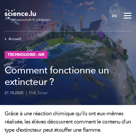
Skip
to
DE
main
content
Accueil
TECHNOLOGIE - AIR
Comment fonctionne un
extincteur ?
21.10.2020
|
FNR
,
Script
Grâce à une réaction chimique qu'ils ont eux-mêmes
réalisée, les élèves découvrent comment le contenu d’un
type
d’extincteur
peut étouffer une flamme.