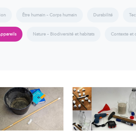
tion
Être humain – Corps humain
Durabilité
Tec
ppareils
Nature – Biodiversité et habitats
Contexte et