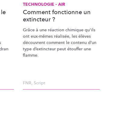
TECHNOLOGIE - AIR
le
Comment fonctionne un
extincteur ?
Grâce à une réaction chimique qu'ils
ont eux-mêmes réalisée, les élèves
s
découvrent comment le contenu d’un
adran
type
d’extincteur
peut étouffer une
flamme.
FNR
,
Script