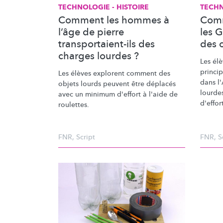
TECHNOLOGIE - HISTOIRE
TECHN
Comment les hommes à
Comm
l’âge de pierre
les G
transportaient-ils des
des 
charges lourdes ?
Les él
princip
Les élèves explorent comment des
dans l
objets lourds peuvent être déplacés
lourde
avec un minimum d'effort à l'aide de
d'effor
roulettes.
FNR
,
Script
FNR
,
S