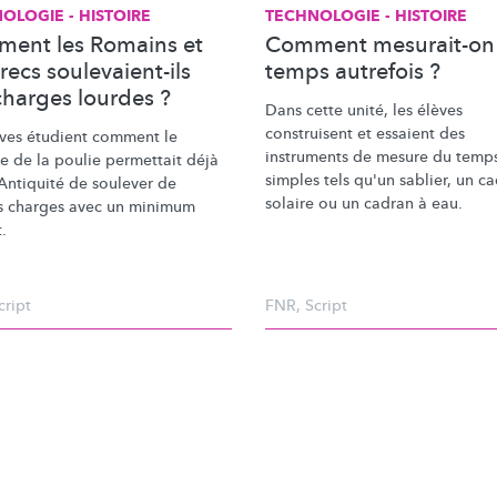
OLOGIE - HISTOIRE
TECHNOLOGIE - HISTOIRE
ent les Romains et
Comment mesurait-on 
recs soulevaient-ils
temps autrefois ?
charges lourdes ?
Dans cette unité, les élèves
construisent et essaient des
èves étudient comment le
instruments de mesure du temp
e de la poulie permettait déjà
simples tels qu'un sablier, un c
'Antiquité de soulever de
solaire ou un cadran à eau.
s charges avec un minimum
t.
cript
FNR
,
Script