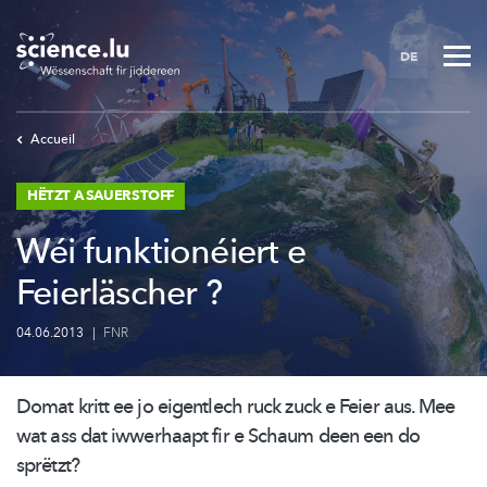
Skip
to
DE
main
content
Accueil
HËTZT A SAUERSTOFF
Wéi funktionéiert e
Feierläscher ?
04.06.2013
|
FNR
Domat kritt ee jo eigentlech ruck zuck e Feier aus. Mee
wat ass dat iwwerhaapt fir e Schaum deen een do
sprëtzt?