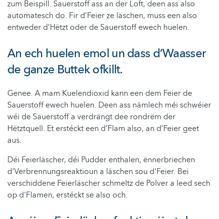
zum Beispill. Sauerstoff ass an der Loft, deen ass also
automatesch do. Fir d’Feier ze läschen, muss een also
entweder d’Hëtzt oder de Sauerstoff ewech huelen.
An ech huelen emol un dass d’Waasser
de ganze Buttek ofkillt.
Genee. A mam Kuelendioxid kann een dem Feier de
Sauerstoff ewech huelen. Deen ass nämlech méi schwéier
wéi de Sauerstoff a verdrängt dee rondrëm der
Hëtztquell. Et erstéckt een d’Flam also, an d’Feier geet
aus.
Déi Feierläscher, déi Pudder enthalen, ënnerbriechen
d'Verbrennungsreaktioun a läschen sou d'Feier. Bei
verschiddene Feierläscher schmeltz de Polver a leed sech
op d'Flamen, erstéckt se also och.