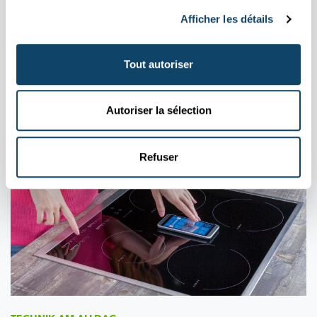
Afficher les détails
MOBIL
KOMMUNIKATIOUN
Firwat muss een am Fliger de Flugmodus um
Tout autoriser
Handy umaachen?
FNR
Autoriser la sélection
Refuser